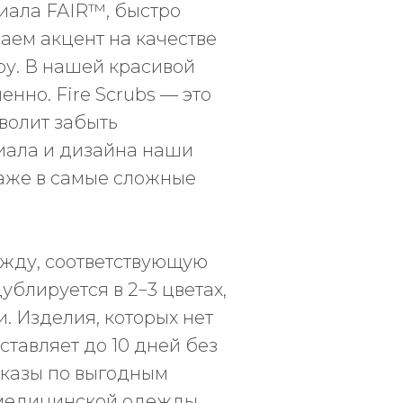
иала FAIR™, быстро
аем акцент на качестве
ру. В нашей красивой
нно. Fire Scrubs — это
волит забыть
иала и дизайна наши
аже в самые сложные
ежду, соответствующую
ОЛУЧИТЕ СКИДКУ 10%
А ПЕРВЫЙ ЗАКАЗ
блируется в 2−3 цветах,
. Изделия, которых нет
ставляет до 10 дней без
Я согласен(-на) с политикой
конфиденциальности
аказы по выгодным
Я согласен(-на) на получение рекламных
и медицинской одежды
рассылок