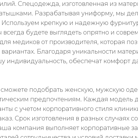
силий. Спецодежда, изготовленная из матер
катышками. Разрабатывая униформу, мы дел
. Используем крепкую и надежную фурниту
сегда будете выглядеть опрятно и совреме
для медиков от производителя, которая поз
 вариантах. Благодаря уникальности матер
у индивидуальность, обеспечат комфорт д
 сможете подобрать женскую, мужскую од
НАМ
ПОКУПАТЕЛЯМ
П
Н
тическим предпочтениям. Каждая модель ду
О бренде
анты с учетом корпоративного стиля клиники
Уход за изделиями
каз. Срок изготовления в разных случаях со
Инициативы FS
наша компания выполняет корпоративные з
Сертификаты
еталей сотрудничества и условий доставк