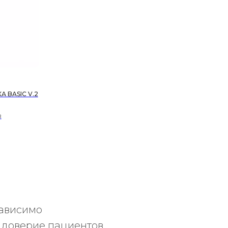
 BASIC V.2
з
зависимо
 доверие пациентов.