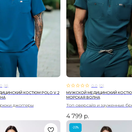
.0
(
6
)
0.0
(
0
)
ИЦИНСКИЙ КОСТЮМ POLO V.2
МУЖСКОЙ МЕДИЦИНСКИЙ КОСТЮ
ЛНА
МОРСКАЯ ВОЛНА
брюки джоггеры
Топ оверсайз и зауженные б
4 799
р.
-20%