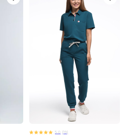
5.0
(
19
)