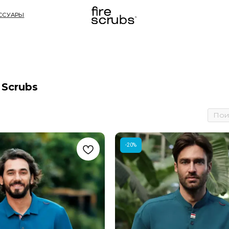
П
 Scrubs
-20%