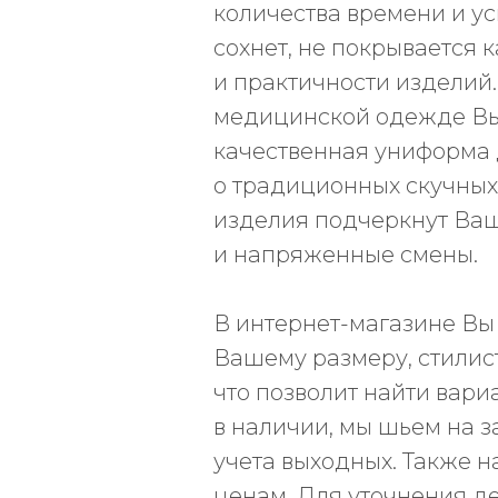
количества времени и у
сохнет, не покрывается 
и практичности изделий
медицинской одежде Вы в
качественная униформа 
о традиционных скучных
изделия подчеркнут Ваш
и напряженные смены.
В интернет-магазине Вы
МУЖЧИ
Вашему размеру, стилис
Костюмы
что позволит найти вари
КОРНЕР FIRE SCRUBS
Рубашки
в наличии, мы шьем на за
Москва, ул. Автозаводская, 18, 2 этаж
Брюки
ТРЦ Ривьера, Универмаг «Телеграф»
учета выходных. Также 
Халаты
ценам. Для уточнения д