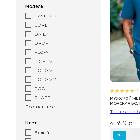
Модель
BASIC V.2
CORE
DAILY
DROP
FLOW
LIGHT V.1
POLO V.1
POLO V.2
ROO
5
SHAPE
МУЖСКОЙ МЕД
МОРСКАЯ ВО
Показать все
Топ-поло и 
4 399
р.
Цвет
Белый
-20%