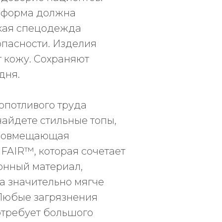
ниформа должна
кая спецодежда
зопасности. Изделия
т кожу. Сохраняют
дня.
опотливого труда
найдете стильные топы,
 совмещающая
FAIR™, которая сочетает
онный материал,
на значительно мягче
 Любые загрязнения
отребует большого