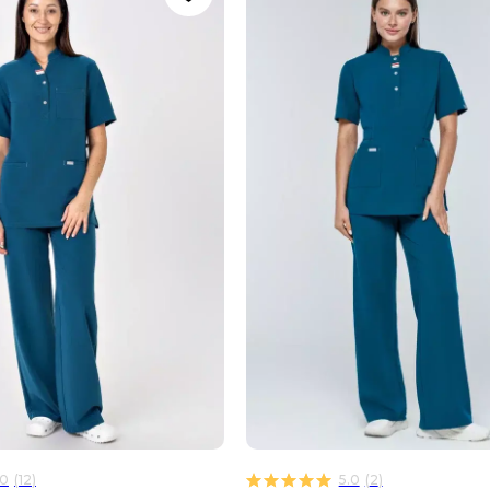
.0
(
12
)
5.0
(
2
)