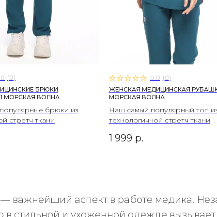
.0
(
0
)
0.0
(
0
)
ИЦИНСКИЕ БРЮКИ
ЖЕНСКАЯ МЕДИЦИНСКАЯ РУБАШКА
.1 МОРСКАЯ ВОЛНА
МОРСКАЯ ВОЛНА
популярные брюки из
Наш самый популярный топ и
ой стретч ткани
технологичной стретч ткани
1 999
р.
— важнейший аспект в работе медика. Не
р в стильной и ухоженной одежде вызывает