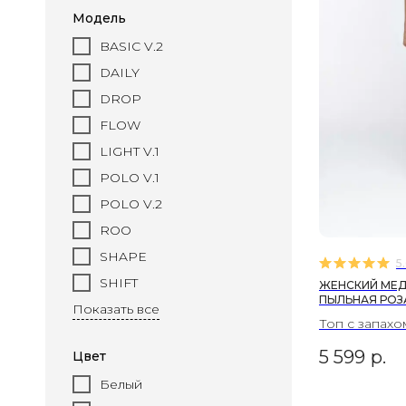
Модель
BASIC V.2
DAILY
DROP
FLOW
LIGHT V.1
POLO V.1
POLO V.2
ROO
SHAPE
5
SHIFT
ЖЕНСКИЙ МЕД
ПЫЛЬНАЯ РОЗ
Показать все
Топ с запахо
5 599
р.
Цвет
Белый