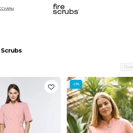
П
 Scrubs
-20%