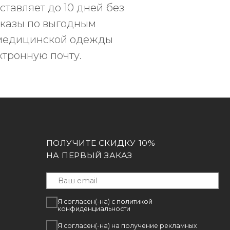
ОЛУЧИТЕ СКИДКУ 10%
ставляет до 10 дней без
А ПЕРВЫЙ ЗАКАЗ
аказы по выгодным
и медицинской одежды
ктронную почту.
Я согласен(-на) с политикой
конфиденциальности
Я согласен(-на) на получение рекламных
рассылок
ПОДПИСАТЬСЯ