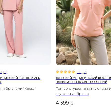
.0
(
11
)
5.0
(
2
)
ИЦИНСКИЙ КОСТЮМ ZEN
ЖЕНСКИЙ МЕДИЦИНСКИЙ КОСТЮ
А
ПЫЛЬНАЯ РОЗА СВЕТЛО-СЕРЫЙ
м и брюками "Клеш"
Топ со спущенными плечами 
зауженные брюки
4 399
р.