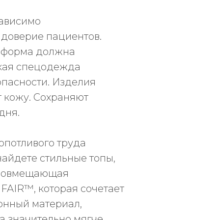
зависимо
 доверие пациентов.
ниформа должна
кая спецодежда
зопасности. Изделия
т кожу. Сохраняют
дня.
опотливого труда
найдете стильные топы,
 совмещающая
FAIR™, которая сочетает
онный материал,
на значительно мягче