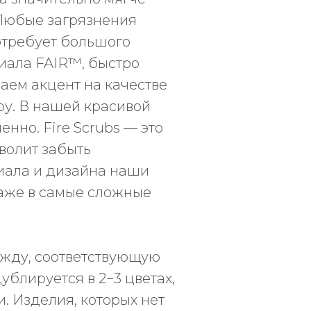
 Любые загрязнения
отребует большого
иала FAIR™, быстро
аем акцент на качестве
ру. В нашей красивой
нно. Fire Scrubs — это
волит забыть
иала и дизайна наши
аже в самые сложные
ежду, соответствующую
блируется в 2−3 цветах,
. Изделия, которых нет