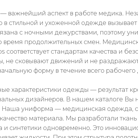
— важнейший аспект в работе медика. Не
р в стильной и ухоженной одежде вызывает
вязана с ночными дежурствами, поэтому у
во время продолжительных смен. Медицинс
bs соответствует стандартам качества и бе
ны, не сковывают движений и не раздражаю
ачальную форму в течение всего рабочего 
ые характеристики одежды — результат кр
нальных дизайнеров. В нашем каталоге Вы 
ы. Наша униформа — медицинская одежда,
качество материала. Мы разработали ткань 
а и синтетики одновременно. Это инноваци
кивает жидкости. При этом структура полот