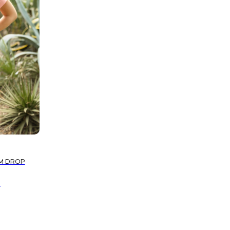
М DROP
и