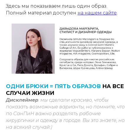
Здесь мы показываем лишь один образ.
Полный материал доступен
на нашем сайте
.
ОДНИ БРЮКИ = ПЯТЬ ОБРАЗОВ
НА ВСЕ
СЛУЧАИ ЖИЗНИ
Дисклеймер
: мы сделали красиво, чтобы
показать возможные варианты, но помните, что
по СанПиН важно разделять рабочие
хирургички и одежду в городе. Вы это знаете, но
на всякий случай:)