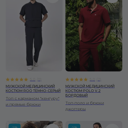
Москва, ул. Автозаводская, 18, 2 этаж
ТРЦ Ривьера, Универмаг «Телеграф»
hi@firescrubs.ru
ПОЛУЧИТЕ СКИДКУ 10% НА ПЕРВЫЙ ЗАКАЗ
Я согласен(-на) с политикой конфиденциальности
Я согласен(-на) на получение рекламных рассылок
5.0
(
11
)
5.0
(
2
)
МУЖСКОЙ МЕДИЦИНСКИЙ
МУЖСКОЙ МЕДИЦИНСКИЙ
ПОДПИСАТЬСЯ
КОСТЮМ ROO ТЕМНО-СЕРЫЙ
КОСТЮМ POLO V.2
БОРДОВЫЙ
Топ с карманом "кенгуру"
МУЖЧИНАМ
Топ-поло и брюки
и прямые брюки
джоггеры
Костюмы
Рубашки
Брюки
-20%
-20%