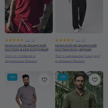
5.0
(
8
)
5.0
(
9
)
МУЖСКОЙ МЕДИЦИНСКИЙ
МУЖСКОЙ МЕДИЦИНСКИЙ
КОСТЮМ SLEEK БОРДОВЫЙ
КОСТЮМ ROO ЧЕРНЫЙ
Топ со стойкой и
Топ с карманом "кенгуру"
зауженные брюки
и прямые брюки
-20%
-20%