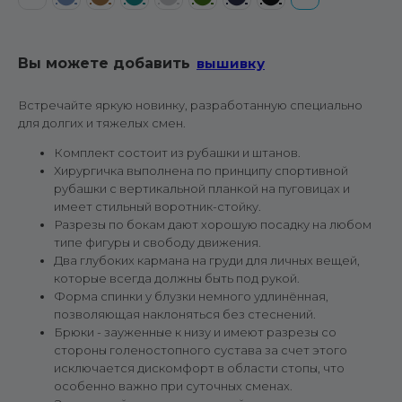
Вы можете добавить
вышивку
Встречайте яркую новинку, разработанную специально
для долгих и тяжелых смен.
Комплект состоит из рубашки и штанов.
Хирургичка выполнена по принципу спортивной
рубашки с вертикальной планкой на пуговицах и
имеет стильный воротник-стойку.
Разрезы по бокам дают хорошую посадку на любом
типе фигуры и свободу движения.
Два глубоких кармана на груди для личных вещей,
которые всегда должны быть под рукой.
Форма спинки у блузки немного удлинённая,
позволяющая наклоняться без стеснений.
Брюки - зауженные к низу и имеют разрезы со
стороны голеностопного сустава за счет этого
исключается дискомфорт в области стопы, что
особенно важно при суточных сменах.