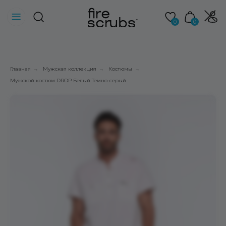
0
0
Главная
Мужская коллекция
Костюмы
→
→
→
Мужской костюм DROP Белый Темно-серый