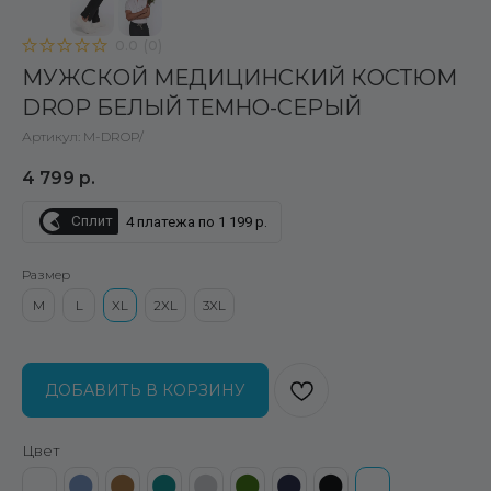
0.0
(
0
)
МУЖСКОЙ МЕДИЦИНСКИЙ КОСТЮМ
DROP БЕЛЫЙ ТЕМНО-СЕРЫЙ
Артикул:
M-DROP/
4 799
р.
Сплит
4 платежа по 1 199 р.
Размер
M
L
XL
2XL
3XL
ДОБАВИТЬ В КОРЗИНУ
Цвет
⬤
⬤
⬤
⬤
⬤
⬤
⬤
⬤
⬤