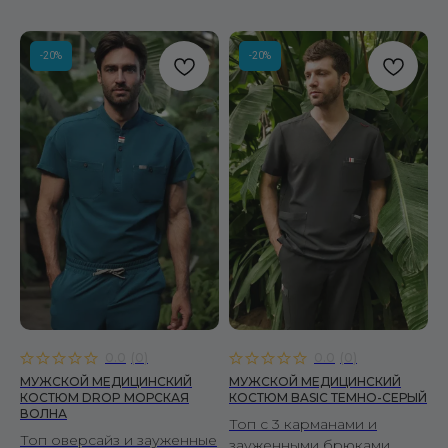
-20%
-20%
0.0
(
0
)
0.0
(
0
)
МУЖСКОЙ МЕДИЦИНСКИЙ
МУЖСКОЙ МЕДИЦИНСКИЙ
КОСТЮМ DROP МОРСКАЯ
КОСТЮМ BASIC ТЕМНО-СЕРЫЙ
ВОЛНА
Топ с 3 карманами и
Топ оверсайз и зауженные
зауженными брюками