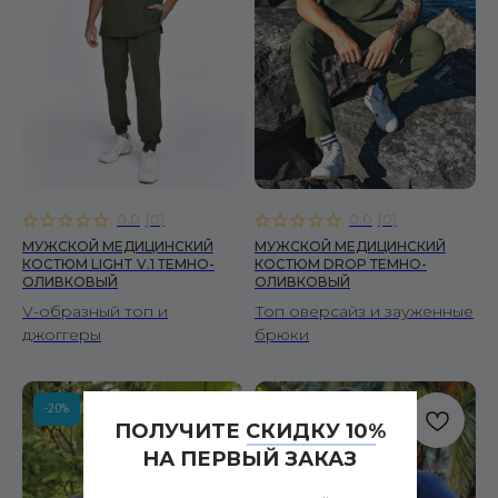
0.0
(
0
)
0.0
(
0
)
МУЖСКОЙ МЕДИЦИНСКИЙ
МУЖСКОЙ МЕДИЦИНСКИЙ
КОСТЮМ LIGHT V.1 ТЕМНО-
КОСТЮМ DROP ТЕМНО-
ОЛИВКОВЫЙ
ОЛИВКОВЫЙ
V-образный топ и
Топ оверсайз и зауженные
джоггеры
брюки
-20%
-20%
ПОЛУЧИТЕ СКИДКУ 10%
НА ПЕРВЫЙ ЗАКАЗ