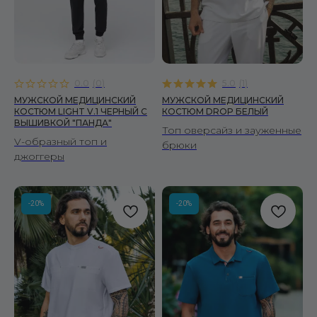
0.0
(
0
)
5.0
(
1
)
МУЖСКОЙ МЕДИЦИНСКИЙ
МУЖСКОЙ МЕДИЦИНСКИЙ
КОСТЮМ LIGHT V.1 ЧЕРНЫЙ C
КОСТЮМ DROP БЕЛЫЙ
ВЫШИВКОЙ "ПАНДА"
Топ оверсайз и зауженные
V-образный топ и
брюки
джоггеры
-20%
-20%