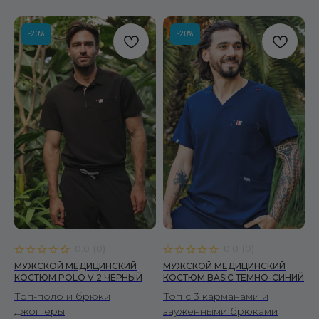
-20%
-20%
0.0
(
0
)
0.0
(
0
)
МУЖСКОЙ МЕДИЦИНСКИЙ
МУЖСКОЙ МЕДИЦИНСКИЙ
КОСТЮМ POLO V.2 ЧЕРНЫЙ
КОСТЮМ BASIC ТЕМНО-СИНИЙ
Топ-поло и брюки
Топ с 3 карманами и
джоггеры
зауженными брюками