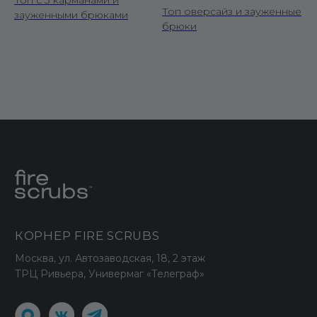
Топ с 3 карманами и
Топ оверсайз и зауженные
зауженными брюками
брюки