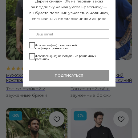
Дарим скидку 10% на первый заказ
за подписку на нашу email-рассылку —
вы будете первыми узнавать о новинках,
специальных предложениях и акциях.
Я согласен(-на) с
политикой
конфиденциальности
Я согласен(-на) на получение рекламных
рассылок
5.0
(
1
)
0.0
(
0
)
МУЖСКОЙ МЕДИЦИНСКИЙ
МУЖСКОЙ МЕДИЦИНСКИЙ
ПОДПИСАТЬСЯ
КОСТЮМ SLEEK ТЕМНО-СЕРЫЙ
КОСТЮМ SLEEK ТЕМНО-СИНИЙ
Топ со стойкой и
Топ со стойкой и
зауженные брюки
зауженные брюки
-20%
-20%
Читать политику конфиденциальности