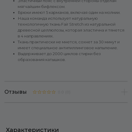
Эластичный пояс с внутренней стороны отделан
мягчайшим бифлексом.
Брюки имеют 5 карманов, включая один на молнии.
Наша команда использует натуральную
технологичную ткань Fair Stretch из натуральной
древесной целлюлозы, которая эластична и тянется
в 4 направлениях.
Ткань практически не мнется, сохнет за 30 минут и
имеет специальное антипиллинговое напыление.
Выдерживает до 2000 циклов стирки без
образования катышков.
Отзывы
0.0
(
0
)
Характеристики