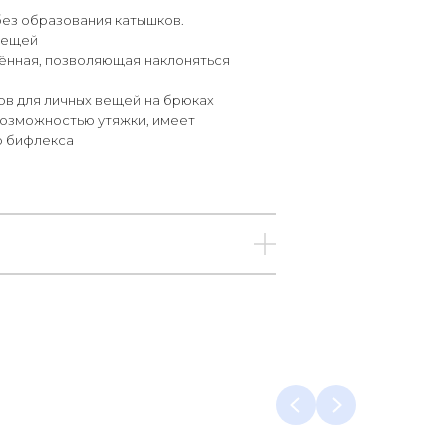
без образования катышков.
 вещей
нённая, позволяющая наклоняться
ов для личных вещей на брюках
возможностью утяжки, имеет
о бифлекса