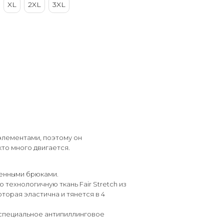
XL
2XL
3XL
элементами, поэтому он
кто много двигается.
женными брюками.
технологичную ткань Fair Stretch из
торая эластична и тянется в 4
 специальное антипиллинговое