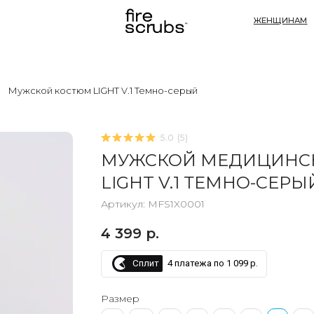
ЖЕНЩИНАМ
МУЖЧИНАМ
Мужской костюм LIGHT V.1 Темно-серый
5.0
(
5
)
МУЖСКОЙ МЕДИЦИНС
LIGHT V.1 ТЕМНО-СЕРЫ
Артикул:
MFS1X0001
4 399
р.
Сплит
4 платежа по 1 099 р.
Размер