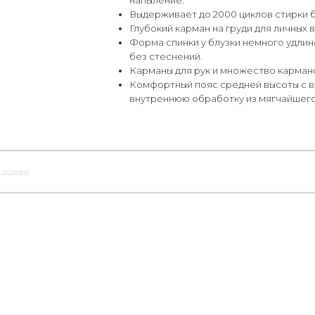
Выдерживает до 2000 циклов стирки 
Глубокий карман на груди для личных
Форма спинки у блузки немного удли
без стеснений.
Карманы для рук и множество карман
Комфортный пояс средней высоты с 
внутреннюю обработку из мягчайшег
 отзывы