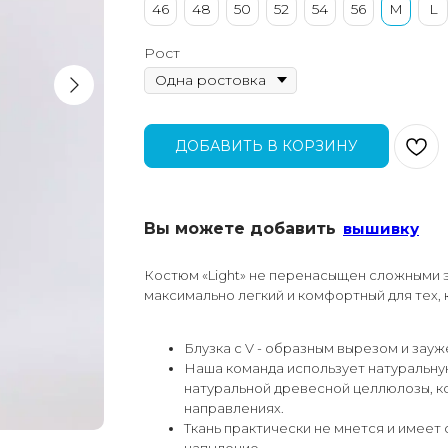
46
48
50
52
54
56
M
L
Рост
ДОБАВИТЬ В КОРЗИНУ
Вы можете добавить
вышивку
Костюм «Light» не перенасыщен сложными 
максимально легкий и комфортный для тех, 
Блузка с V - образным вырезом и зау
Наша команда использует натуральную 
натуральной древесной целлюлозы, ко
направлениях.
Ткань практически не мнется и имеет
напыление.