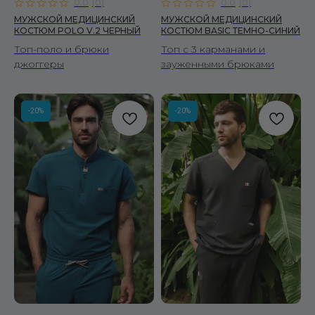
0.0
(
0
)
0.0
(
0
)
МУЖСКОЙ МЕДИЦИНСКИЙ
МУЖСКОЙ МЕДИЦИНСКИЙ
КОСТЮМ POLO V.2 ЧЕРНЫЙ
КОСТЮМ BASIC ТЕМНО-СИНИЙ
Топ-поло и брюки
Топ с 3 карманами и
джоггеры
зауженными брюками
-20%
-20%