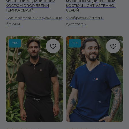
МУЖСКОЙ МЕДИЦИНСКИЙ
МУЖСКОЙ МЕДИЦИНСКИЙ
КОСТЮМ DROP БЕЛЫЙ
КОСТЮМ LIGHT V.1 ТЕМНО-
ТЕМНО-СЕРЫЙ
СЕРЫЙ
Принимаем к оплате
Топ оверсайз и зауженные
V-образный топ и
брюки
джоггеры
© 2026 Fire Scrubs.
Все права защищены
Сделано в FIRSTOV
-20%
-20%