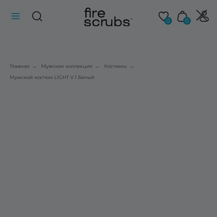
0
0
Главная
Мужская коллекция
Костюмы
→
→
→
Мужской костюм LIGHT V.1 Белый