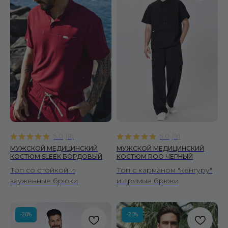
5.0
(
8
)
5.0
(
9
)
МУЖСКОЙ МЕДИЦИНСКИЙ
МУЖСКОЙ МЕДИЦИНСКИЙ
КОСТЮМ SLEEK БОРДОВЫЙ
КОСТЮМ ROO ЧЕРНЫЙ
Топ со стойкой и
Топ с карманом "кенгуру"
зауженные брюки
и прямые брюки
-20%
-20%