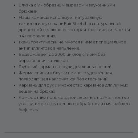
Блузка с V - образным вырезом и зауженными
брюками.
Наша команда использует натуральную
технологичную ткань Fair Stretch из натуральной
древесной целлюлозы, которая эластична и тянется
в 4 направлениях.
Ткань практически не мнется и имеет специальное
антипиллинговое напыление.
Выдерживает до 2000 циклов стирки без
образования катышков.
Глубокий карман на груди для личных вещей
Форма спинки у блузки немного удлинённая,
позволяющая наклоняться без стеснений.
Карманы для рук и множество карманов для личных
вещей на брюках
Комфортный пояс средней высоты с возможностью
утяжки, имеет внутреннюю обработку из мягчайшего
бифлекса