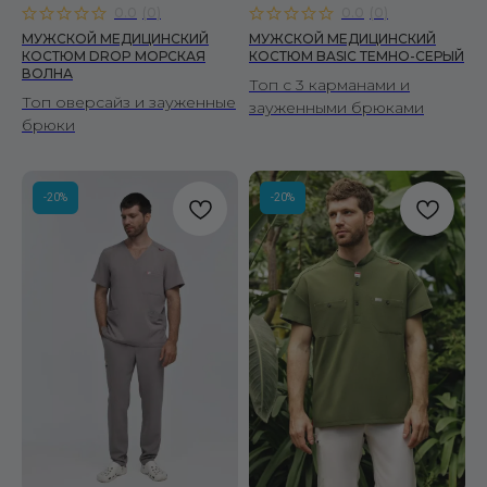
0.0
(
0
)
0.0
(
0
)
МУЖСКОЙ МЕДИЦИНСКИЙ
МУЖСКОЙ МЕДИЦИНСКИЙ
КОСТЮМ DROP МОРСКАЯ
КОСТЮМ BASIC ТЕМНО-СЕРЫЙ
ВОЛНА
Топ с 3 карманами и
Топ оверсайз и зауженные
зауженными брюками
брюки
-20%
-20%