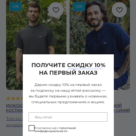
-20%
-20%
ПОЛУЧИТЕ СКИДКУ 10%
НА ПЕРВЫЙ ЗАКАЗ
Дарим скидку 10% на первый заказ
за подписку на нашу email-рассылку —
вы будете первыми узнавать о новинках,
5.0
(
1
)
0.0
(
0
)
специальных предложениях и акциях.
МУЖСКОЙ МЕДИЦИНСКИЙ
МУЖСКОЙ МЕДИЦИНСКИЙ
КОСТЮМ SLEEK ТЕМНО-СЕРЫЙ
КОСТЮМ SLEEK ТЕМНО-СИНИЙ
Топ со стойкой и
Топ со стойкой и
зауженные брюки
зауженные брюки
Я согласен(-на) с
политикой
конфиденциальности