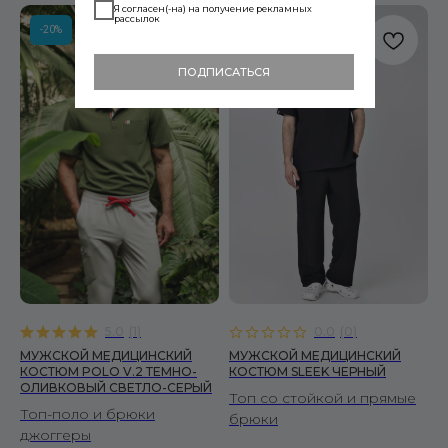
Я согласен(-на) на получение рекламных
рассылок
-20%
-20%
ПОДПИСАТЬСЯ
Читать политику конфиденциальности
подробнее
5.0
(
1
)
0.0
(
0
)
МУЖСКОЙ МЕДИЦИНСКИЙ
МУЖСКОЙ МЕДИЦИНСКИЙ
КОСТЮМ POLO V.2 ТЕМНО-
КОСТЮМ SLEEK ЧЕРНЫЙ
ОЛИВКОВЫЙ СВЕТЛО-СЕРЫЙ
Топ со стойкой и прямые
Топ-поло и брюки
брюки
джоггеры