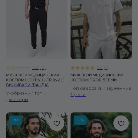
0.0
(
0
)
5.0
(
1
)
МУЖСКОЙ МЕДИЦИНСКИЙ
МУЖСКОЙ МЕДИЦИНСКИЙ
КОСТЮМ LIGHT V.1 ЧЕРНЫЙ C
КОСТЮМ DROP БЕЛЫЙ
ВЫШИВКОЙ "ПАНДА"
Топ оверсайз и зауженные
V-образный топ и
брюки
джоггеры
-20%
-20%