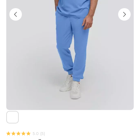
5.0
(
5
)