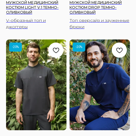
МУЖСКОЙ МЕДИЦИНСКИЙ
МУЖСКОЙ МЕДИЦИНСКИЙ
КОСТЮМ LIGHT V.1 ТЕМНО-
КОСТЮМ DROP ТЕМНО-
ОЛИВКОВЫЙ
ОЛИВКОВЫЙ
V-образный топ и
Топ оверсайз и зауженные
джоггеры
брюки
-20%
-20%
ПОЛУЧИТЕ СКИДКУ 10%
НА ПЕРВЫЙ ЗАКАЗ
Дарим скидку 10% на первый заказ
за подписку на нашу email-рассылку —
вы будете первыми узнавать о новинках,
специальных предложениях и акциях.