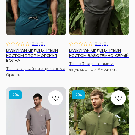
0.0
(
0
)
0.0
(
0
)
МУЖСКОЙ МЕДИЦИНСКИЙ
МУЖСКОЙ МЕДИЦИНСКИЙ
КОСТЮМ DROP МОРСКАЯ
КОСТЮМ BASIC ТЕМНО-СЕРЫЙ
ВОЛНА
Топ с 3 карманами и
Топ оверсайз и зауженные
зауженными брюками
брюки
-20%
-20%