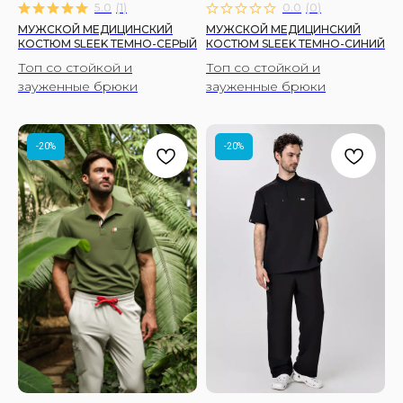
5.0
(
1
)
0.0
(
0
)
МУЖСКОЙ МЕДИЦИНСКИЙ
МУЖСКОЙ МЕДИЦИНСКИЙ
Я согласен(-на) с
политикой
КОСТЮМ SLEEK ТЕМНО-СЕРЫЙ
КОСТЮМ SLEEK ТЕМНО-СИНИЙ
конфиденциальности
Топ со стойкой и
Топ со стойкой и
Я согласен(-на) на получение рекламных
рассылок
зауженные брюки
зауженные брюки
ПОДПИСАТЬСЯ
-20%
-20%
Читать политику конфиденциальности
подробнее