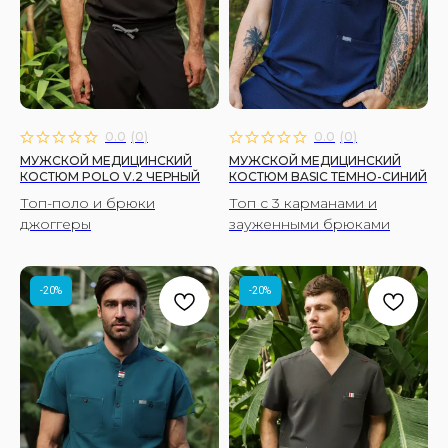
0.0
(
0
)
0.0
(
0
)
МУЖСКОЙ МЕДИЦИНСКИЙ
МУЖСКОЙ МЕДИЦИНСКИЙ
КОСТЮМ POLO V.2 ЧЕРНЫЙ
КОСТЮМ BASIC ТЕМНО-СИНИЙ
Топ-поло и брюки
Топ с 3 карманами и
джоггеры
зауженными брюками
-20%
-20%