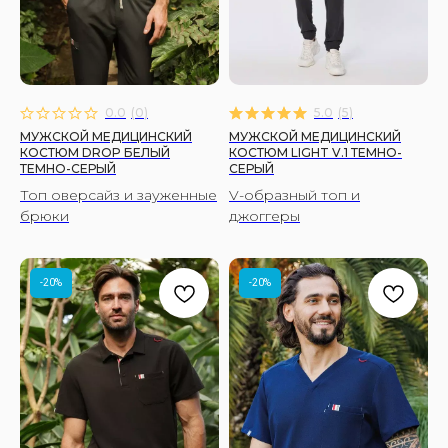
Политика использования cookies
Политика обработки данных
ООО "СТАРК"
ИНН 7706438938
0.0
(
0
)
5.0
(
5
)
МУЖСКОЙ МЕДИЦИНСКИЙ
МУЖСКОЙ МЕДИЦИНСКИЙ
Принимаем к оплате
КОСТЮМ DROP БЕЛЫЙ
КОСТЮМ LIGHT V.1 ТЕМНО-
ТЕМНО-СЕРЫЙ
СЕРЫЙ
Топ оверсайз и зауженные
V-образный топ и
© 2026 Fire Scrubs.
брюки
джоггеры
Все права защищены
Сделано в FIRSTOV
-20%
-20%