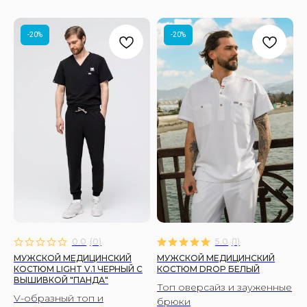
-20%
-20%
0.0
(
0
)
5.0
(
1
)
МУЖСКОЙ МЕДИЦИНСКИЙ
МУЖСКОЙ МЕДИЦИНСКИЙ
КОСТЮМ LIGHT V.1 ЧЕРНЫЙ C
КОСТЮМ DROP БЕЛЫЙ
ВЫШИВКОЙ "ПАНДА"
Топ оверсайз и зауженные
V-образный топ и
брюки