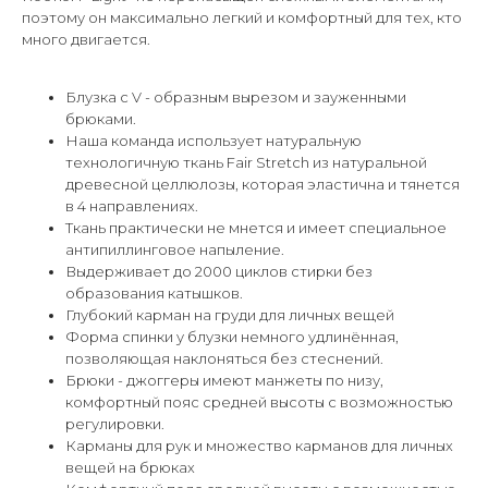
поэтому он максимально легкий и комфортный для тех, кто
много двигается.
Блузка с V - образным вырезом и зауженными
брюками.
Наша команда использует натуральную
технологичную ткань Fair Stretch из натуральной
древесной целлюлозы, которая эластична и тянется
в 4 направлениях.
Ткань практически не мнется и имеет специальное
антипиллинговое напыление.
Выдерживает до 2000 циклов стирки без
образования катышков.
Глубокий карман на груди для личных вещей
Форма спинки у блузки немного удлинённая,
позволяющая наклоняться без стеснений.
Брюки - джоггеры имеют манжеты по низу,
комфортный пояс средней высоты с возможностью
регулировки.
Карманы для рук и множество карманов для личных
вещей на брюках