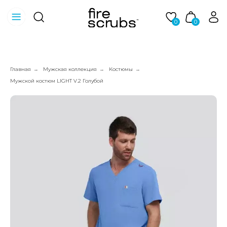
0
0
Главная
Мужская коллекция
Костюмы
→
→
→
Мужской костюм LIGHT V.2 Голубой