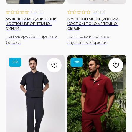
0.0
(
0
)
0.0
(
0
)
МУЖСКОЙ МЕДИЦИНСКИЙ
МУЖСКОЙ МЕДИЦИНСКИЙ
КОСТЮМ DROP ТЕМНО-
КОСТЮМ POLO V.1 ТЕМНО-
СИНИЙ
СЕРЫЙ
Топ оверсайз и прямые
Топ-поло и прямые
брюки
зауженные брюки
-20%
-20%
КОРНЕР FIRE SCRUBS
Москва, ул. Автозаводская, 18, 2 этаж
ТРЦ Ривьера, Универмаг «Телеграф»
hi@firescrubs.ru
ПОЛУЧИТЕ СКИДКУ 10% НА ПЕРВЫЙ ЗАКАЗ