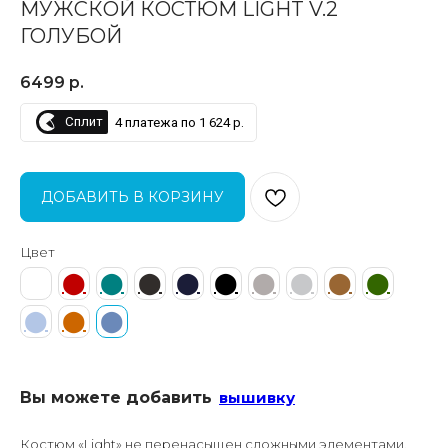
МУЖСКОЙ КОСТЮМ LIGHT V.2
ГОЛУБОЙ
6499
р.
Сплит
4 платежа по 1 624 р.
ДОБАВИТЬ В КОРЗИНУ
Цвет
⬤
⬤
⬤
⬤
⬤
⬤
⬤
⬤
⬤
⬤
⬤
⬤
⬤
Вы можете добавить
вышивку
Костюм «Light» не перенасыщен сложными элементами,