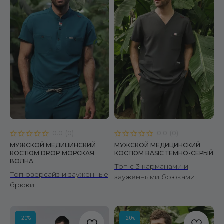
0.0
(
0
)
0.0
(
0
)
МУЖСКОЙ МЕДИЦИНСКИЙ
МУЖСКОЙ МЕДИЦИНСКИЙ
КОСТЮМ DROP МОРСКАЯ
КОСТЮМ BASIC ТЕМНО-СЕРЫЙ
ВОЛНА
Топ с 3 карманами и
Топ оверсайз и зауженные
зауженными брюками
брюки
-20%
-20%