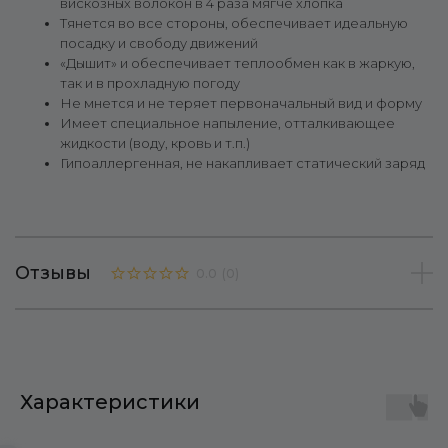
вискозных волокон в 4 раза мягче хлопка
Тянется во все стороны, обеспечивает идеальную
посадку и свободу движений
«Дышит» и обеспечивает теплообмен как в жаркую,
так и в прохладную погоду
Не мнется и не теряет первоначальный вид и форму
Имеет специальное напыление, отталкивающее
жидкости (воду, кровь и т.п.)
Гипоаллергенная, не накапливает статический заряд
Отзывы
0.0
(
0
)
Характеристики