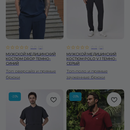
0.0
(
0
)
0.0
(
0
)
МУЖСКОЙ МЕДИЦИНСКИЙ
МУЖСКОЙ МЕДИЦИНСКИЙ
КОСТЮМ DROP ТЕМНО-
КОСТЮМ POLO V.1 ТЕМНО-
СИНИЙ
СЕРЫЙ
Топ оверсайз и прямые
Топ-поло и прямые
брюки
зауженные брюки
-20%
-20%
КОРНЕР FIRE SCRUBS
Москва, ул. Автозаводская, 18, 2 этаж
ТРЦ Ривьера, Универмаг «Телеграф»