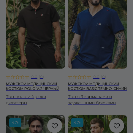
0.0
(
0
)
0.0
(
0
)
МУЖСКОЙ МЕДИЦИНСКИЙ
МУЖСКОЙ МЕДИЦИНСКИЙ
КОСТЮМ POLO V.2 ЧЕРНЫЙ
КОСТЮМ BASIC ТЕМНО-СИНИЙ
Топ-поло и брюки
Топ с 3 карманами и
джоггеры
зауженными брюками
-20%
-20%