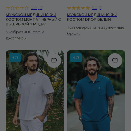
0.0
(
0
)
5.0
(
1
)
МУЖСКОЙ МЕДИЦИНСКИЙ
МУЖСКОЙ МЕДИЦИНСКИЙ
КОСТЮМ LIGHT V.1 ЧЕРНЫЙ C
КОСТЮМ DROP БЕЛЫЙ
ВЫШИВКОЙ "ПАНДА"
Топ оверсайз и зауженные
V-образный топ и
брюки
джоггеры
-20%
-20%