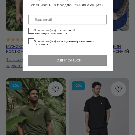
специальных предложениях и акциях.
Я согласен(-на) с
политикой
конфиденциальности
5.0
(
1
)
0.0
(
0
)
Я согласен(-на) на получение рекламных
рассылок
МУЖСКОЙ МЕДИЦИНСКИЙ
МУЖСКОЙ МЕДИЦИНСКИЙ
КОСТЮМ SLEEK ТЕМНО-СЕРЫЙ
КОСТЮМ SLEEK ТЕМНО-СИНИЙ
Топ со стойкой и
Топ со стойкой и
ПОДПИСАТЬСЯ
зауженные брюки
зауженные брюки
-20%
-20%
Читать политику конфиденциальности
подробнее