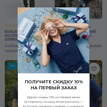
0.0
(
0
)
0.0
(
0
)
МУЖСКОЙ МЕДИЦИНСКИЙ
МУЖСКОЙ МЕДИЦИНСКИЙ
КОСТЮМ LIGHT V.1 ТЕМНО-
КОСТЮМ DROP ТЕМНО-
ОЛИВКОВЫЙ
ОЛИВКОВЫЙ
V-образный топ и
Топ оверсайз и зауженные
джоггеры
брюки
-20%
-20%
ПОЛУЧИТЕ СКИДКУ 10%
НА ПЕРВЫЙ ЗАКАЗ
Дарим скидку 10% на первый заказ
за подписку на нашу email-рассылку —
вы будете первыми узнавать о новинках,