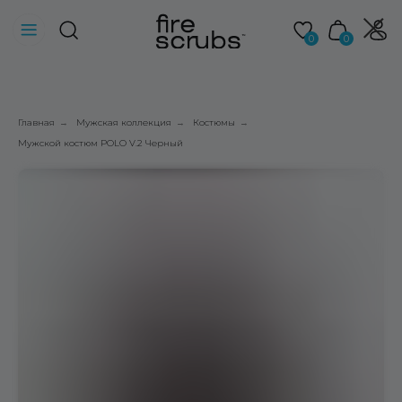
0
0
Главная
Мужская коллекция
Костюмы
→
→
→
Мужской костюм POLO V.2 Черный