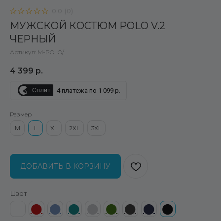
0.0
(
0
)
МУЖСКОЙ КОСТЮМ POLO V.2
ЧЕРНЫЙ
Артикул:
M-POLO/
4 399
р.
Сплит
4 платежа по 1 099 р.
Размер
M
L
XL
2XL
3XL
ДОБАВИТЬ В КОРЗИНУ
Цвет
⬤
⬤
⬤
⬤
⬤
⬤
⬤
⬤
⬤