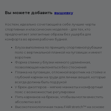
Вы можете добавить
вышивку
Костюм, идеально сочетающий в себе лучшие черты
спортивных и классических моделей – для тех, кто
предпочитает элегантные образы без ущерба для
комфорта во время рабочих будней.
Блуза выполнена по принципу спортивной рубашки
поло с вертикальной планкой на пуговицах и имеет
воротник
Форма спинки у блузки немного удлинённая,
позволяющая наклоняться без стеснений
Планка на пуговицах, отложной воротник на стойке и
глубокий карман на груди для личных вещей, которые
всегда должны быть под рукой
У брюк-джоггеров – мягкие манжеты и комфортный
пояс с возможностью регулировки
Пять карманов на брюках, чтобы вы могли вместить
абсолютно всё
Высокотехнологичная ткань FAIR stretch™ на основе