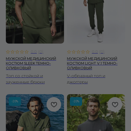
0.0
(
0
)
0.0
(
0
)
МУЖСКОЙ МЕДИЦИНСКИЙ
МУЖСКОЙ МЕДИЦИНСКИЙ
КОСТЮМ SLEEK ТЕМНО-
КОСТЮМ LIGHT V.1 ТЕМНО-
ОЛИВКОВЫЙ
ОЛИВКОВЫЙ
Топ со стойкой и
V-образный топ и
зауженные брюки
джоггеры
-20%
-20%