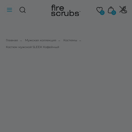
0
0
Главная
Мужская коллекция
Костюмы
→
→
→
Костюм мужской SLEEK Кофейный