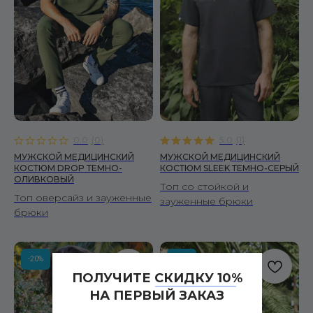
0.0
(
0
)
5.0
(
1
)
МУЖСКОЙ МЕДИЦИНСКИЙ
МУЖСКОЙ МЕДИЦИНСКИЙ
КОСТЮМ DROP ТЕМНО-
КОСТЮМ SLEEK ТЕМНО-СЕРЫЙ
ОЛИВКОВЫЙ
Топ со стойкой и
Топ оверсайз и зауженные
зауженные брюки
брюки
-20%
-20%
ПОЛУЧИТЕ СКИДКУ 10%
НА ПЕРВЫЙ ЗАКАЗ