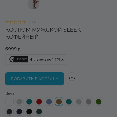
0.0
(
0
)
КОСТЮМ МУЖСКОЙ SLEEK
КОФЕЙНЫЙ
6999
р.
Сплит
4 платежа по 1 749 р.
ДОБАВИТЬ В КОРЗИНУ
Цвет
⬤
⬤
⬤
⬤
⬤
⬤
⬤
⬤
⬤
⬤
⬤
⬤
⬤
⬤