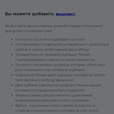
Вы можете добавить
вышивку
Встречайте яркую новинку, разработанную специально
для долгих и тяжелых смен.
Комплект состоит из рубашки и штанов.
Костюм имеет 9 карманов, которые могут вместить в
себя все самое необходимое для работы.
Топ выполнен по принципу рубашки "Хенли",
подчеркивающей харизму и мужественность.
Топ имеет магнитные пуговицы, которые облегчают
расстегивание и застегивание рубашки.
Разрезы по бокам дают хорошую посадку на любом
типе фигуры и свободу движения.
Два глубоких кармана на груди для личных вещей,
которые всегда должны быть под рукой.
Форма спинки у блузки немного удлинённая,
позволяющая наклоняться без стеснений.
Брюки - зауженные к низу и имеют разрезы со
стороны голеностопного сустава за счет этого