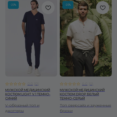
Брюки
-20%
-20%
Халаты
ЖЕНЩИНАМ
Костюмы
Рубашки
Брюки
Халаты
ПОКУПАТЕЛЯМ
О бренде
Уход за изделиями
Инициативы FS
0.0
(
0
)
0.0
(
0
)
Сертификаты
МУЖСКОЙ МЕДИЦИНСКИЙ
МУЖСКОЙ МЕДИЦИНСКИЙ
Доставка и оплата
КОСТЮМ LIGHT V.1 ТЕМНО-
КОСТЮМ DROP БЕЛЫЙ
СИНИЙ
ТЕМНО-СЕРЫЙ
Условия возврата
V-образный топ и
Топ оверсайз и зауженные
Вопросы и ответы
джоггеры
брюки
Отзывы