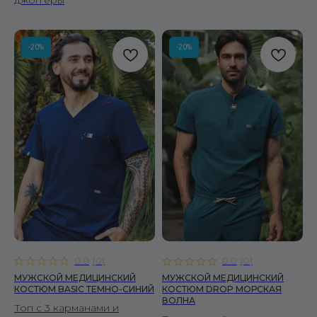
джоггеры
-20%
-20%
0.0
(
0
)
0.0
(
0
)
МУЖСКОЙ МЕДИЦИНСКИЙ
МУЖСКОЙ МЕДИЦИНСКИЙ
КОСТЮМ BASIC ТЕМНО-СИНИЙ
КОСТЮМ DROP МОРСКАЯ
ВОЛНА
Топ с 3 карманами и