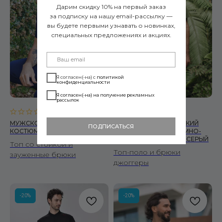
Дарим скидку 10% на первый заказ
за подписку на нашу email-рассылку —
вы будете первыми узнавать о новинках,
специальных предложениях и акциях.
Я согласен(-на) с
политикой
конфиденциальности
Я согласен(-на) на получение рекламных
рассылок
0.0
(
0
)
5.0
(
1
)
МУЖСКОЙ МЕДИЦИНСКИЙ
МУЖСКОЙ МЕДИЦИНСКИЙ
ПОДПИСАТЬСЯ
КОСТЮМ SLEEK ТЕМНО-СИНИЙ
КОСТЮМ POLO V.2 ТЕМНО-
ОЛИВКОВЫЙ СВЕТЛО-СЕРЫЙ
Топ со стойкой и
Топ-поло и брюки
зауженные брюки
джоггеры
-20%
-20%
Читать политику конфиденциальности