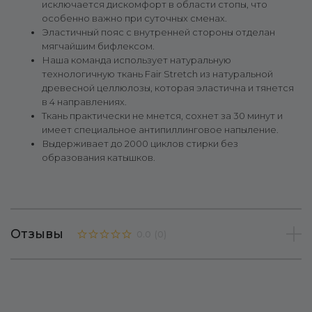
исключается дискомфорт в области стопы, что
особенно важно при суточных сменах.
Эластичный пояс с внутренней стороны отделан
мягчайшим бифлексом.
Наша команда использует натуральную
технологичную ткань Fair Stretch из натуральной
древесной целлюлозы, которая эластична и тянется
в 4 направлениях.
Ткань практически не мнется, сохнет за 30 минут и
имеет специальное антипиллинговое напыление.
Выдерживает до 2000 циклов стирки без
образования катышков.
Отзывы
0.0
(
0
)