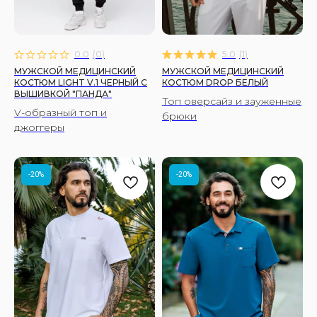
0.0
(
0
)
5.0
(
1
)
МУЖСКОЙ МЕДИЦИНСКИЙ
МУЖСКОЙ МЕДИЦИНСКИЙ
КОСТЮМ LIGHT V.1 ЧЕРНЫЙ C
КОСТЮМ DROP БЕЛЫЙ
ВЫШИВКОЙ "ПАНДА"
Топ оверсайз и зауженные
V-образный топ и
брюки
джоггеры
-20%
-20%