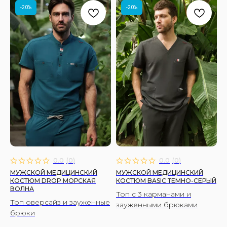
-20%
-20%
0.0
(
0
)
0.0
(
0
)
МУЖСКОЙ МЕДИЦИНСКИЙ
МУЖСКОЙ МЕДИЦИНСКИЙ
КОСТЮМ DROP МОРСКАЯ
КОСТЮМ BASIC ТЕМНО-СЕРЫЙ
ВОЛНА
Топ с 3 карманами и
Топ оверсайз и зауженные
зауженными брюками
брюки