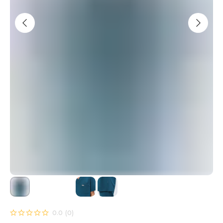
0.0
(
0
)