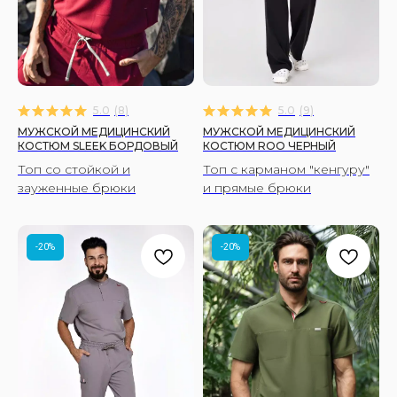
5.0
(
8
)
5.0
(
9
)
МУЖСКОЙ МЕДИЦИНСКИЙ
МУЖСКОЙ МЕДИЦИНСКИЙ
КОСТЮМ SLEEK БОРДОВЫЙ
КОСТЮМ ROO ЧЕРНЫЙ
Топ со стойкой и
Топ с карманом "кенгуру"
зауженные брюки
и прямые брюки
-20%
-20%