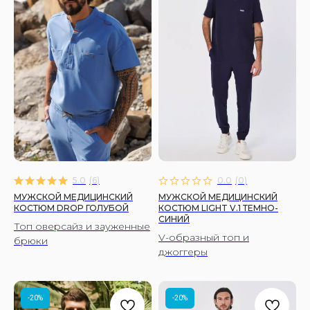
МУЖЧИНАМ
Костюмы
Рубашки
Брюки
Халаты
ЖЕНЩИНАМ
Костюмы
Рубашки
Брюки
5.0
(
6
)
0.0
(
0
)
Халаты
МУЖСКОЙ МЕДИЦИНСКИЙ
МУЖСКОЙ МЕДИЦИНСКИЙ
КОСТЮМ DROP ГОЛУБОЙ
КОСТЮМ LIGHT V.1 ТЕМНО-
ПОКУПАТЕЛЯМ
СИНИЙ
Топ оверсайз и зауженные
О бренде
V-образный топ и
брюки
джоггеры
Уход за изделиями
Инициативы FS
Сертификаты
-20%
-20%
Доставка и оплата