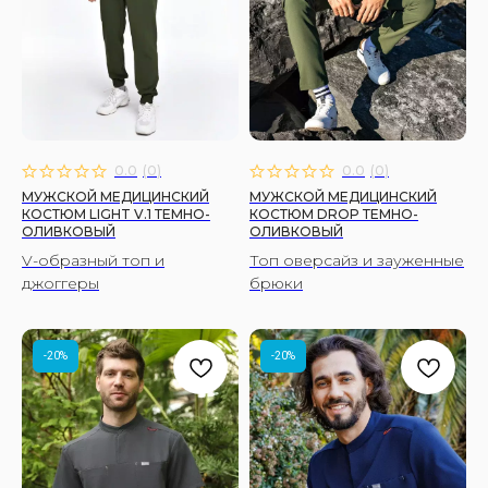
0.0
(
0
)
0.0
(
0
)
МУЖСКОЙ МЕДИЦИНСКИЙ
МУЖСКОЙ МЕДИЦИНСКИЙ
КОСТЮМ LIGHT V.1 ТЕМНО-
КОСТЮМ DROP ТЕМНО-
ОЛИВКОВЫЙ
ОЛИВКОВЫЙ
V-образный топ и
Топ оверсайз и зауженные
джоггеры
брюки
-20%
-20%