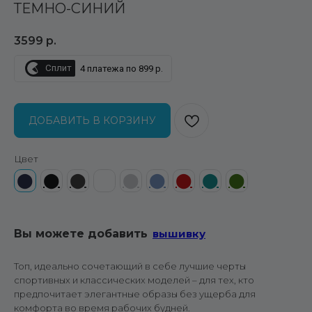
ТЕМНО-СИНИЙ
3599
р.
Сплит
4 платежа по 899 р.
ДОБАВИТЬ В КОРЗИНУ
Цвет
⬤
⬤
⬤
⬤
⬤
⬤
⬤
⬤
⬤
Вы можете добавить
вышивку
Топ, идеально сочетающий в себе лучшие черты
спортивных и классических моделей – для тех, кто
предпочитает элегантные образы без ущерба для
комфорта во время рабочих будней.