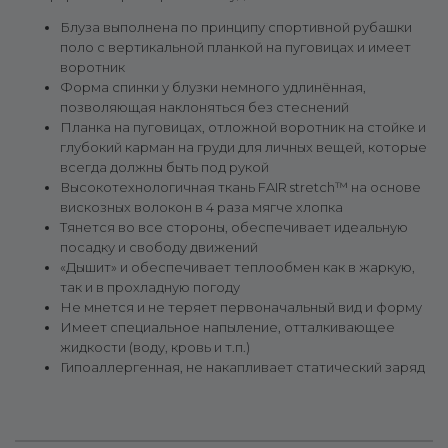
Блуза выполнена по принципу спортивной рубашки
поло с вертикальной планкой на пуговицах и имеет
воротник
Форма спинки у блузки немного удлинённая,
позволяющая наклоняться без стеснений
Планка на пуговицах, отложной воротник на стойке и
глубокий карман на груди для личных вещей, которые
всегда должны быть под рукой
Высокотехнологичная ткань FAIR stretch™ на основе
вискозных волокон в 4 раза мягче хлопка
Тянется во все стороны, обеспечивает идеальную
посадку и свободу движений
«Дышит» и обеспечивает теплообмен как в жаркую,
так и в прохладную погоду
Не мнется и не теряет первоначальный вид и форму
Имеет специальное напыление, отталкивающее
жидкости (воду, кровь и т.п.)
Гипоаллергенная, не накапливает статический заряд