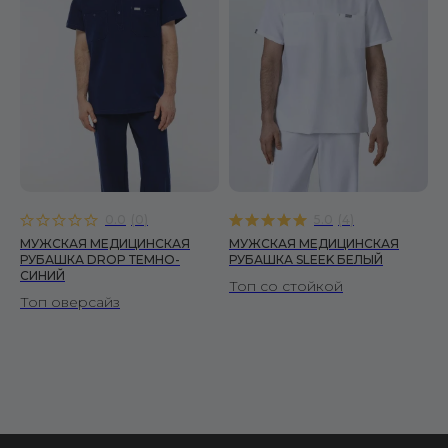
Брюки
Халаты
ПОКУПАТЕЛЯМ
О бренде
Уход за изделиями
Инициативы FS
Сертификаты
Доставка и оплата
0.0
(
0
)
5.0
(
4
)
Условия возврата
МУЖСКАЯ МЕДИЦИНСКАЯ
МУЖСКАЯ МЕДИЦИНСКАЯ
РУБАШКА DROP ТЕМНО-
РУБАШКА SLEEK БЕЛЫЙ
Вопросы и ответы
СИНИЙ
Топ со стойкой
Отзывы
Топ оверсайз
Корпоративные заказы
Оптовым покупателям
ДОКУМЕНТЫ
Публичная оферта
Политика конфиденциальности