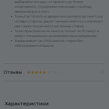
выбирайте посадку: от прямого до более
спортивного. Спущенные плечи дают свободу
движений рук и плеч.
Ткань Fair Stretch из древесной целлюлозы тянется в
четыре стороны, дышит, меньше мнётся и сохраняет
цвет даже после многочисленных стирок.
Ткань практически не мнется, сохнет за 30 минут и
имеет специальное антипиллинговое напыление.
Выдерживает до 2000 циклов стирки без
образования катышков.
Отзывы
5.0
(
5
)
Характеристики