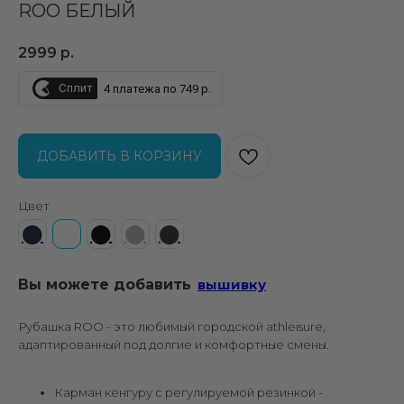
ROO БЕЛЫЙ
2999
р.
Сплит
4 платежа по 749 р.
ДОБАВИТЬ В КОРЗИНУ
Цвет
⬤
⬤
⬤
⬤
⬤
Вы можете добавить
вышивку
Рубашка ROO - это любимый городской athleisure,
адаптированный под долгие и комфортные смены.
Карман кенгуру с регулируемой резинкой -