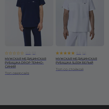
Брюки
Халаты
ПОКУПАТЕЛЯМ
О бренде
Уход за изделиями
Инициативы FS
Сертификаты
Доставка и оплата
0.0
(
0
)
5.0
(
4
)
Условия возврата
МУЖСКАЯ МЕДИЦИНСКАЯ
МУЖСКАЯ МЕДИЦИНСКАЯ
РУБАШКА DROP ТЕМНО-
РУБАШКА SLEEK БЕЛЫЙ
Вопросы и ответы
СИНИЙ
Топ со стойкой
Отзывы
Топ оверсайз
Корпоративные заказы
Оптовым покупателям
ДОКУМЕНТЫ
Публичная оферта
Политика конфиденциальности