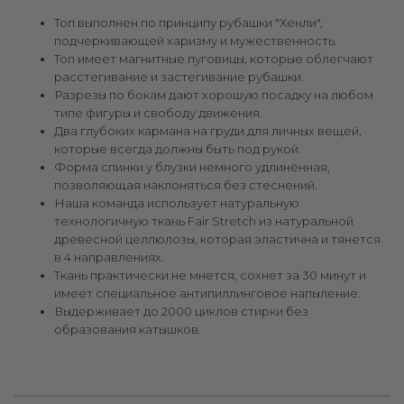
Топ выполнен по принципу рубашки "Хенли",
подчеркивающей харизму и мужественность.
Топ имеет магнитные пуговицы, которые облегчают
расстегивание и застегивание рубашки.
Разрезы по бокам дают хорошую посадку на любом
типе фигуры и свободу движения.
Два глубоких кармана на груди для личных вещей,
которые всегда должны быть под рукой.
Форма спинки у блузки немного удлинённая,
позволяющая наклоняться без стеснений.
Наша команда использует натуральную
технологичную ткань Fair Stretch из натуральной
древесной целлюлозы, которая эластична и тянется
в 4 направлениях.
Ткань практически не мнется, сохнет за 30 минут и
имеет специальное антипиллинговое напыление.
Выдерживает до 2000 циклов стирки без
образования катышков.