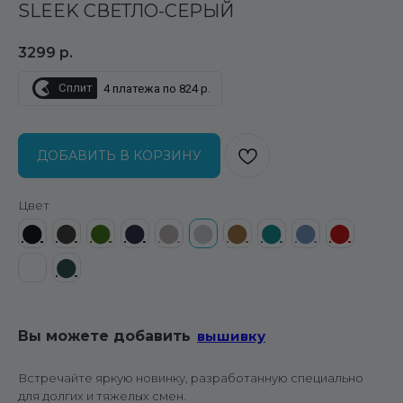
SLEEK СВЕТЛО-СЕРЫЙ
3299
р.
Сплит
4 платежа по 824 р.
ДОБАВИТЬ В КОРЗИНУ
Цвет
⬤
⬤
⬤
⬤
⬤
⬤
⬤
⬤
⬤
⬤
⬤
⬤
Вы можете добавить
вышивку
Встречайте яркую новинку, разработанную специально
для долгих и тяжелых смен.