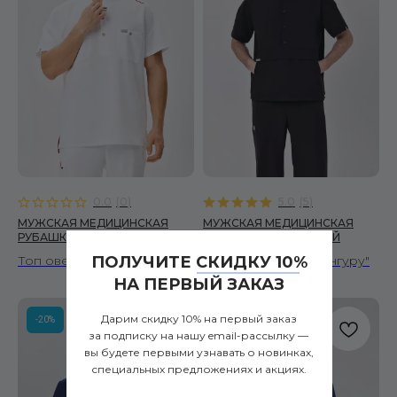
0.0
(
0
)
5.0
(
5
)
МУЖСКАЯ МЕДИЦИНСКАЯ
МУЖСКАЯ МЕДИЦИНСКАЯ
РУБАШКА DROP БЕЛЫЙ
РУБАШКА ROO ЧЕРНЫЙ
ПОЛУЧИТЕ СКИДКУ 10%
Топ оверсайз
Топ с карманом "кенгуру"
КОРНЕР FIRE SCRUBS
НА ПЕРВЫЙ ЗАКАЗ
Москва, ул. Автозаводская, 18, 2 этаж
ТРЦ Ривьера, Универмаг «Телеграф»
Дарим скидку 10% на первый заказ
-20%
-20%
за подписку на нашу email-рассылку —
вы будете первыми узнавать о новинках,
hi@firescrubs.ru
специальных предложениях и акциях.