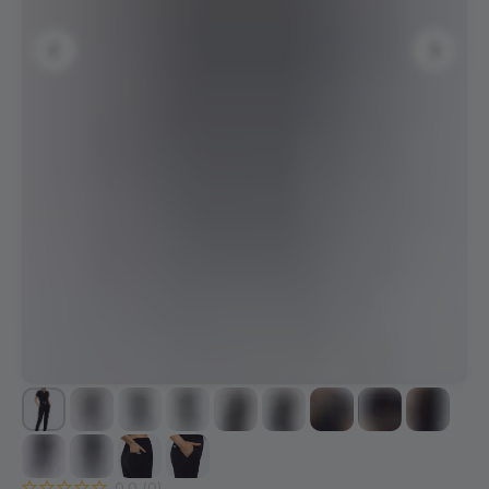
0.0
(
0
)