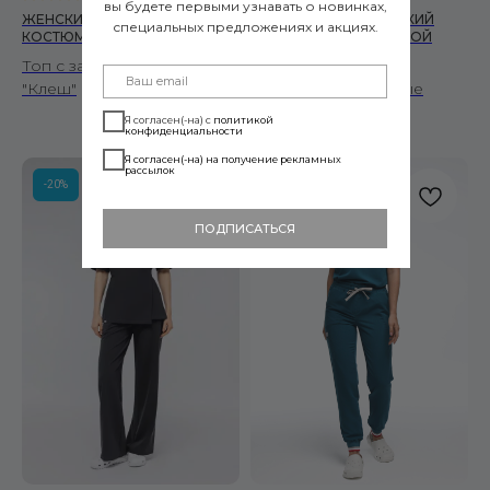
вы будете первыми узнавать о новинках,
ЖЕНСКИЙ МЕДИЦИНСКИЙ
ЖЕНСКИЙ МЕДИЦИНСКИЙ
специальных предложениях и акциях.
КОСТЮМ ZEN ТЕМНО-СИНИЙ
КОСТЮМ DROP ГОЛУБОЙ
Топ с запахом и брюками
Топ со спущенными
"Клеш"
плечами и зауженные
брюки
Я согласен(-на) с
политикой
конфиденциальности
Я согласен(-на) на получение рекламных
рассылок
-20%
-20%
ПОДПИСАТЬСЯ
Читать политику конфиденциальности
подробнее