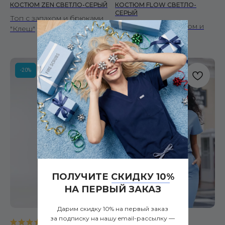
КОСТЮМ ZEN СВЕТЛО-СЕРЫЙ
КОСТЮМ FLOW СВЕТЛО-
СЕРЫЙ
Топ с запахом и брюками
Топ с ложным запахом и
"Клеш"
брюки клеш
-20%
-20%
ПОЛУЧИТЕ СКИДКУ 10%
НА ПЕРВЫЙ ЗАКАЗ
Дарим скидку 10% на первый заказ
за подписку на нашу email-рассылку —
5.0
(
7
)
5.0
(
6
)