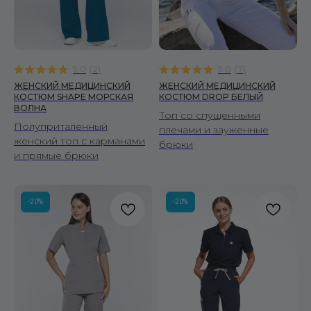
ПОДПИСАТЬСЯ
МУЖЧИНАМ
Костюмы
5.0
(
2
)
5.0
(
7
)
Рубашки
ЖЕНСКИЙ МЕДИЦИНСКИЙ
ЖЕНСКИЙ МЕДИЦИНСКИЙ
Брюки
КОСТЮМ SHAPE МОРСКАЯ
КОСТЮМ DROP БЕЛЫЙ
Халаты
ВОЛНА
Топ со спущенными
Полуприталенный
плечами и зауженные
ЖЕНЩИНАМ
женский топ с карманами
брюки
и прямые брюки
Костюмы
Рубашки
Брюки
-20%
-20%
Халаты
ПОКУПАТЕЛЯМ
О бренде
Уход за изделиями
Инициативы FS