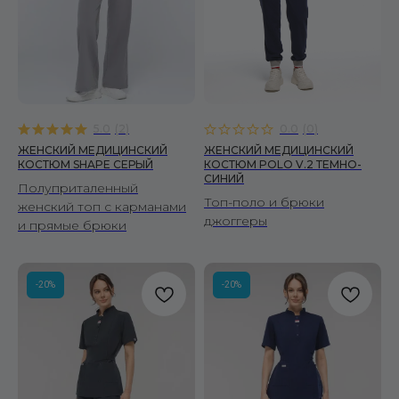
Сертификаты
Доставка и оплата
Условия возврата
Вопросы и ответы
Отзывы
Корпоративные заказы
5.0
(
2
)
0.0
(
0
)
Оптовым покупателям
ЖЕНСКИЙ МЕДИЦИНСКИЙ
ЖЕНСКИЙ МЕДИЦИНСКИЙ
КОСТЮМ SHAPE СЕРЫЙ
КОСТЮМ POLO V.2 ТЕМНО-
СИНИЙ
Полуприталенный
ДОКУМЕНТЫ
Топ-поло и брюки
женский топ с карманами
Публичная оферта
джоггеры
и прямые брюки
Политика конфиденциальности
Политика использования cookies
Политика обработки данных
-20%
-20%
ООО "СТАРК"
ИНН 7706438938
Принимаем к оплате