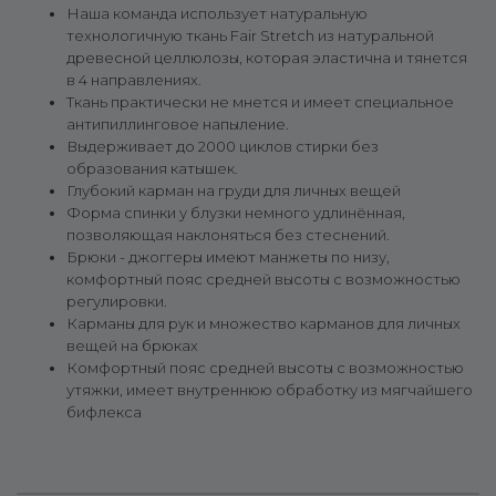
Наша команда использует натуральную
технологичную ткань Fair Stretch из натуральной
древесной целлюлозы, которая эластична и тянется
в 4 направлениях.
Ткань практически не мнется и имеет специальное
антипиллинговое напыление.
Выдерживает до 2000 циклов стирки без
образования катышек.
Глубокий карман на груди для личных вещей
Форма спинки у блузки немного удлинённая,
позволяющая наклоняться без стеснений.
Брюки - джоггеры имеют манжеты по низу,
комфортный пояс средней высоты с возможностью
регулировки.
Карманы для рук и множество карманов для личных
вещей на брюках
Комфортный пояс средней высоты с возможностью
утяжки, имеет внутреннюю обработку из мягчайшего
бифлекса