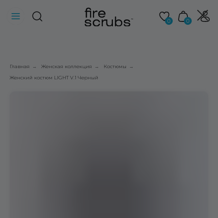
0
0
Главная
Женская коллекция
Костюмы
→
→
→
Женский костюм LIGHT V.1 Черный