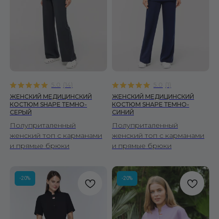
© 2026 Fire Scrubs.
Все права защищены
Сделано в FIRSTOV
5.0
(
14
)
5.0
(
1
)
ЖЕНСКИЙ МЕДИЦИНСКИЙ
ЖЕНСКИЙ МЕДИЦИНСКИЙ
КОСТЮМ SHAPE ТЕМНО-
КОСТЮМ SHAPE ТЕМНО-
СЕРЫЙ
СИНИЙ
Полуприталенный
Полуприталенный
женский топ с карманами
женский топ с карманами
и прямые брюки
и прямые брюки
-20%
-20%