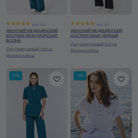
5.0
(
12
)
5.0
(
8
)
ЖЕНСКИЙ МЕДИЦИНСКИЙ
ЖЕНСКИЙ МЕДИЦИНСКИЙ
КОСТЮМ SWAY МОРСКАЯ
КОСТЮМ SWAY ЧЕРНЫЙ
КОРНЕР FIRE SCRUBS
ВОЛНА
Регулируемый топ и
Москва, ул. Автозаводская, 18, 2 этаж
Регулируемый топ и
ТРЦ Ривьера, Универмаг «Телеграф»
брюки клеш
брюки клеш
hi@firescrubs.ru
-20%
-20%
ПОЛУЧИТЕ СКИДКУ 10% НА ПЕРВЫЙ ЗАКАЗ
Я согласен(-на) с политикой конфиденциальности
Я согласен(-на) на получение рекламных рассылок