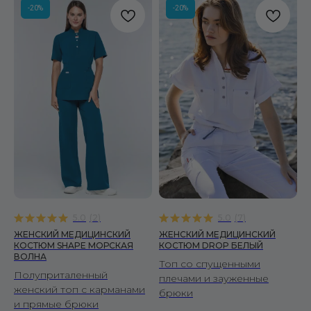
-20%
-20%
Я согласен(-на) с политикой конфиденциальности
Я согласен(-на) на получение рекламных рассылок
ПОДПИСАТЬСЯ
МУЖЧИНАМ
Костюмы
Рубашки
Брюки
Халаты
5.0
(
2
)
5.0
(
7
)
ЖЕНСКИЙ МЕДИЦИНСКИЙ
ЖЕНСКИЙ МЕДИЦИНСКИЙ
ЖЕНЩИНАМ
КОСТЮМ SHAPE МОРСКАЯ
КОСТЮМ DROP БЕЛЫЙ
ВОЛНА
Топ со спущенными
Костюмы
Полуприталенный
плечами и зауженные
Рубашки
женский топ с карманами
брюки
Брюки
и прямые брюки