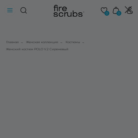
0
0
Главная
Женская коллекция
Костюмы
→
→
→
Женский костюм POLO V.2 Сиреневый