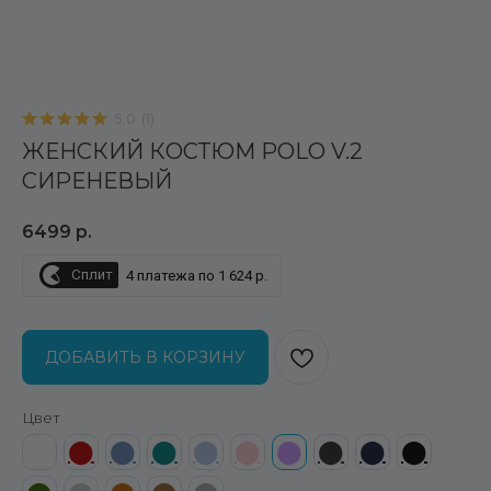
5.0
(
1
)
ЖЕНСКИЙ КОСТЮМ POLO V.2
СИРЕНЕВЫЙ
6499
р.
Сплит
4 платежа по 1 624 р.
ДОБАВИТЬ В КОРЗИНУ
Цвет
⬤
⬤
⬤
⬤
⬤
⬤
⬤
⬤
⬤
⬤