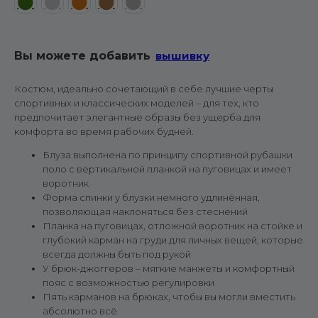
⬤
⬤
⬤
⬤
⬤
Вы можете добавить
вышивку
Костюм, идеально сочетающий в себе лучшие черты
спортивных и классических моделей – для тех, кто
предпочитает элегантные образы без ущерба для
комфорта во время рабочих будней.
Блуза выполнена по принципу спортивной рубашки
поло с вертикальной планкой на пуговицах и имеет
воротник
Форма спинки у блузки немного удлинённая,
позволяющая наклоняться без стеснений
Планка на пуговицах, отложной воротник на стойке и
глубокий карман на груди для личных вещей, которые
всегда должны быть под рукой
У брюк-джоггеров – мягкие манжеты и комфортный
пояс с возможностью регулировки
Пять карманов на брюках, чтобы вы могли вместить
абсолютно всё