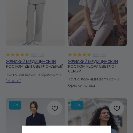
5.0
(
14
)
5.0
(
14
)
ЖЕНСКИЙ МЕДИЦИНСКИЙ
ЖЕНСКИЙ МЕДИЦИНСКИЙ
КОСТЮМ ZEN СВЕТЛО-СЕРЫЙ
КОСТЮМ FLOW СВЕТЛО-
СЕРЫЙ
Топ с запахом и брюками
Топ с ложным запахом и
"Клеш"
брюки клеш
-20%
-20%