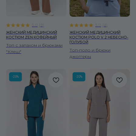
5.0
(
9
)
5.0
(
8
)
ЖЕНСКИЙ МЕДИЦИНСКИЙ
ЖЕНСКИЙ МЕДИЦИНСКИЙ
КОСТЮМ ZEN КОФЕЙНЫЙ
КОСТЮМ POLO V.2 НЕБЕСНО-
ГОЛУБОЙ
Топ с запахом и брюками
Топ-поло и брюки
"Клеш"
джоггеры
-20%
-20%