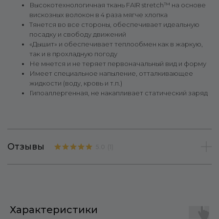
Высокотехнологичная ткань FAIR stretch™ на основе
вискозных волокон в 4 раза мягче хлопка
Тянется во все стороны, обеспечивает идеальную
посадку и свободу движений
«Дышит» и обеспечивает теплообмен как в жаркую,
так и в прохладную погоду
Не мнется и не теряет первоначальный вид и форму
Имеет специальное напыление, отталкивающее
жидкости (воду, кровь и т.п.)
Гипоаллергенная, не накапливает статический заряд
Отзывы
5.0
(
1
)
Характеристики