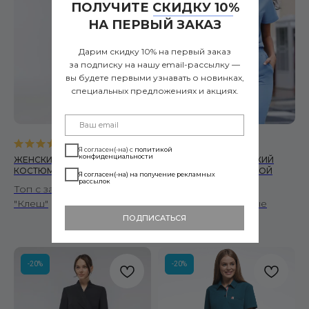
ПОЛУЧИТЕ СКИДКУ 10%
НА ПЕРВЫЙ ЗАКАЗ
Дарим скидку 10% на первый заказ
за подписку на нашу email-рассылку —
вы будете первыми узнавать о новинках,
специальных предложениях и акциях.
5.0
(
7
)
5.0
(
6
)
Я согласен(-на) с
политикой
конфиденциальности
ЖЕНСКИЙ МЕДИЦИНСКИЙ
ЖЕНСКИЙ МЕДИЦИНСКИЙ
КОСТЮМ ZEN ТЕМНО-СИНИЙ
КОСТЮМ DROP ГОЛУБОЙ
Я согласен(-на) на получение рекламных
рассылок
Топ с запахом и брюками
Топ со спущенными
"Клеш"
плечами и зауженные
брюки
ПОДПИСАТЬСЯ
-20%
-20%