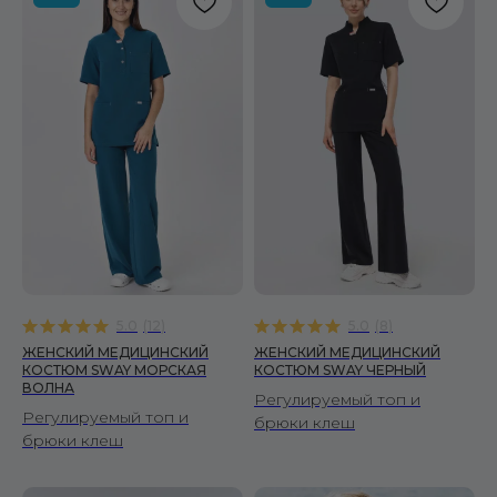
КОРНЕР FIRE SCRUBS
5.0
(
12
)
5.0
(
8
)
Москва, ул. Автозаводская, 18, 2 этаж
ТРЦ Ривьера, Универмаг «Телеграф»
ЖЕНСКИЙ МЕДИЦИНСКИЙ
ЖЕНСКИЙ МЕДИЦИНСКИЙ
КОСТЮМ SWAY МОРСКАЯ
КОСТЮМ SWAY ЧЕРНЫЙ
ВОЛНА
Регулируемый топ и
Регулируемый топ и
брюки клеш
hi@firescrubs.ru
брюки клеш
ПОЛУЧИТЕ СКИДКУ 10% НА ПЕРВЫЙ ЗАКАЗ