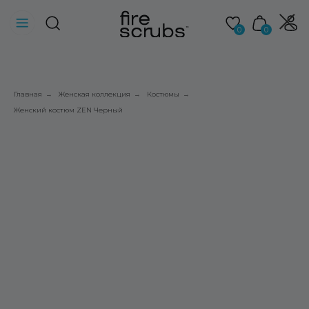
0
0
Главная
Женская коллекция
Костюмы
→
→
→
Женский костюм ZEN Черный