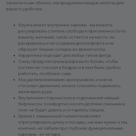
запахом и как обычно, мы продумали каждую мелочь для
вашего удобства.
Блузка имеет внутренне завязки - вы можете
регулировать степень свободы и приталенность по
вашему желанию, запах остается на месте, не
раскрываясь и не создавая дискомфорта и не
образует лишних складок во время носки.
Хирургичка подходит для любых типов фигур.
Снизу предусмотрены разрезы по бокам, чтобы
костюм не стеснял в бедрах и в нем было удобно
работать, особенно сидя.
Мы уделили вниманию кроя рукавов, и они не
стесняют движения, можно спокойно поднимать,
вытягивать руки.
Внутренняя сторона пояса отделана мягчайший
бифлексом. Комфортно носить долгими сменами и
пояс не будет давить и оставлять следов.
Брюки с завышенной талией позволяют
отрегулировать длину и посадку, как вам нужно и мы,
конечно, не забыли про глубокие функциональные
карманы - их четыре.