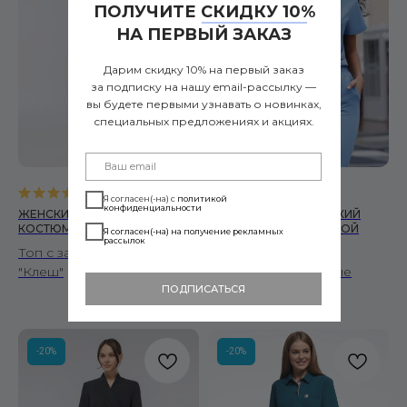
ПОЛУЧИТЕ СКИДКУ 10%
НА ПЕРВЫЙ ЗАКАЗ
Дарим скидку 10% на первый заказ
за подписку на нашу email-рассылку —
вы будете первыми узнавать о новинках,
специальных предложениях и акциях.
5.0
(
7
)
5.0
(
6
)
Я согласен(-на) с
политикой
конфиденциальности
ЖЕНСКИЙ МЕДИЦИНСКИЙ
ЖЕНСКИЙ МЕДИЦИНСКИЙ
КОСТЮМ ZEN ТЕМНО-СИНИЙ
КОСТЮМ DROP ГОЛУБОЙ
Я согласен(-на) на получение рекламных
рассылок
Топ с запахом и брюками
Топ со спущенными
"Клеш"
плечами и зауженные
ПОДПИСАТЬСЯ
брюки
-20%
-20%