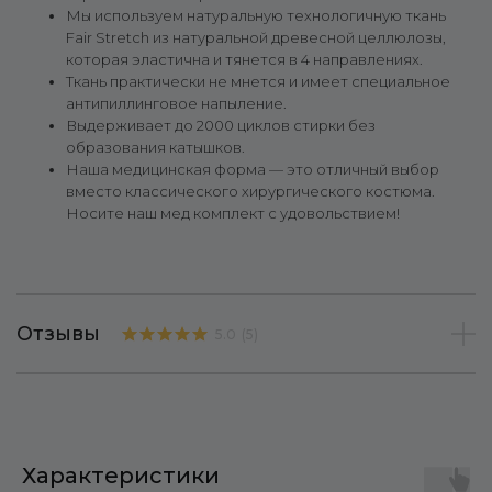
Мы используем натуральную технологичную ткань
Fair Stretch из натуральной древесной целлюлозы,
которая эластична и тянется в 4 направлениях.
Ткань практически не мнется и имеет специальное
антипиллинговое напыление.
Выдерживает до 2000 циклов стирки без
образования катышков.
Наша медицинская форма — это отличный выбор
вместо классического хирургического костюма.
Носите наш мед комплект с удовольствием!
Отзывы
5.0
(
5
)
Характеристики