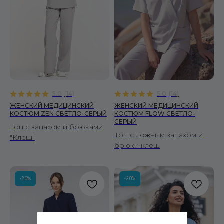
5.0
(
14
)
5.0
(
14
)
ЖЕНСКИЙ МЕДИЦИНСКИЙ
ЖЕНСКИЙ МЕДИЦИНСКИЙ
КОСТЮМ ZEN СВЕТЛО-СЕРЫЙ
КОСТЮМ FLOW СВЕТЛО-
СЕРЫЙ
Топ с запахом и брюками
Топ с ложным запахом и
"Клеш"
брюки клеш
-20%
-20%