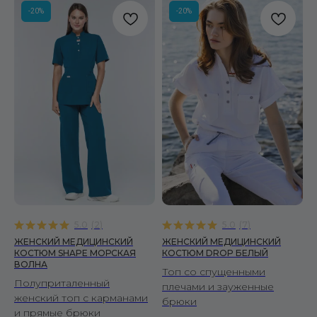
-20%
-20%
Я согласен(-на) с политикой конфиденциальности
Я согласен(-на) на получение рекламных рассылок
ПОДПИСАТЬСЯ
МУЖЧИНАМ
Костюмы
Рубашки
Брюки
Халаты
5.0
(
2
)
5.0
(
7
)
ЖЕНСКИЙ МЕДИЦИНСКИЙ
ЖЕНСКИЙ МЕДИЦИНСКИЙ
ЖЕНЩИНАМ
КОСТЮМ SHAPE МОРСКАЯ
КОСТЮМ DROP БЕЛЫЙ
ВОЛНА
Топ со спущенными
Костюмы
Полуприталенный
плечами и зауженные
Рубашки
женский топ с карманами
брюки
Брюки
и прямые брюки