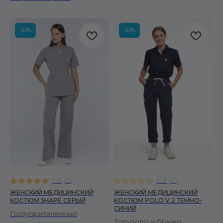
Халаты
ПОКУПАТЕЛЯМ
-20%
-20%
О бренде
Уход за изделиями
Инициативы FS
Сертификаты
Доставка и оплата
Условия возврата
Вопросы и ответы
Отзывы
Корпоративные заказы
Оптовым покупателям
5.0
(
2
)
0.0
(
0
)
ДОКУМЕНТЫ
ЖЕНСКИЙ МЕДИЦИНСКИЙ
ЖЕНСКИЙ МЕДИЦИНСКИЙ
Публичная оферта
КОСТЮМ SHAPE СЕРЫЙ
КОСТЮМ POLO V.2 ТЕМНО-
СИНИЙ
Политика конфиденциальности
Полуприталенный
Топ-поло и брюки