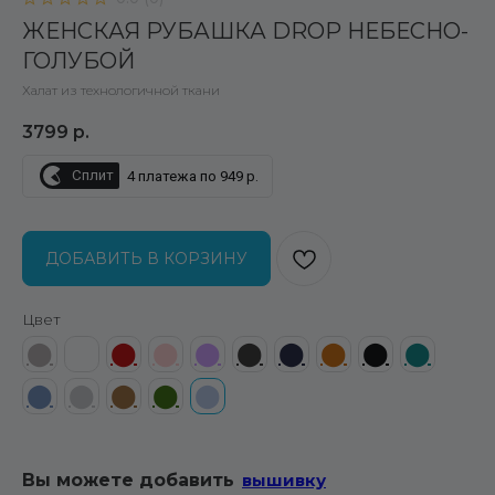
ЖЕНСКАЯ РУБАШКА DROP НЕБЕСНО-
ГОЛУБОЙ
Халат из технологичной ткани
3799
р.
Сплит
4 платежа по 949 р.
ДОБАВИТЬ В КОРЗИНУ
Цвет
⬤
⬤
⬤
⬤
⬤
⬤
⬤
⬤
⬤
⬤
⬤
⬤
⬤
⬤
⬤
Вы можете добавить
вышивку