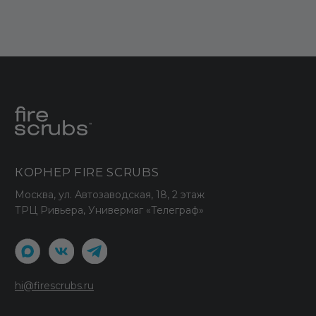
Вопросы и ответы
Отзывы
Корпоративные заказы
Оптовым покупателям
ДОКУМЕНТЫ
Публичная оферта
Политика конфиденциальности
Политика использования cookies
Политика обработки данных
ООО "СТАРК"
ИНН 7706438938
Принимаем к оплате
© 2026 Fire Scrubs.
Все права защищены