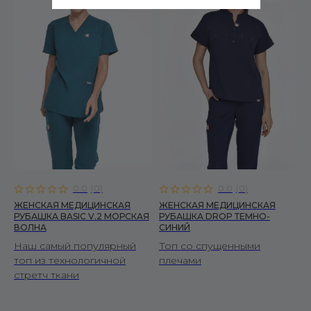
Рубашки
Брюки
Халаты
ЖЕНЩИНАМ
Костюмы
Читать политику конфиденциальности
Рубашки
подробнее
Брюки
Халаты
0.0
(
0
)
0.0
(
0
)
ПОКУПАТЕЛЯМ
ЖЕНСКАЯ МЕДИЦИНСКАЯ
ЖЕНСКАЯ МЕДИЦИНСКАЯ
О бренде
РУБАШКА BASIC V.2 МОРСКАЯ
РУБАШКА DROP ТЕМНО-
ВОЛНА
СИНИЙ
Уход за изделиями
Наш самый популярный
Топ со спущенными
Инициативы FS
топ из технологичной
плечами
Сертификаты
стретч ткани
Доставка и оплата
Условия возврата