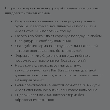
Встречайте яркую новинку, разработанную специально
для долгих и тяжелых смен.
Хирургичка выполнена по принципу спортивной
рубашки с вертикальной планкой на пуговицах и
имеет стильный воротник-стойку.
Разрезы по бокам дают хорошую посадку на любом
типе фигуры и свободу движения.
Два глубоких кармана на груди для личных вещей,
которые всегда должны быть под рукой.
Форма спинки у блузки немного удлинённая,
позволяющая наклоняться без стеснений.
Наша команда использует натуральную
технологичную ткань Fair Stretch из натуральной
древесной целлюлозы, которая эластична и тянется
в 4 направлениях.
Ткань практически не мнется, сохнет за 30 минут и
имеет специальное антипиллинговое напыление.
Выдерживает до 2000 циклов стирки без
образования катышков.