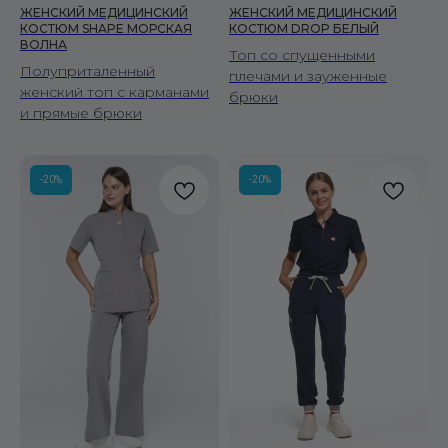
ЖЕНСКИЙ МЕДИЦИНСКИЙ
ЖЕНСКИЙ МЕДИЦИНСКИЙ
Рубашки
КОСТЮМ SHAPE МОРСКАЯ
КОСТЮМ DROP БЕЛЫЙ
ВОЛНА
Брюки
Топ со спущенными
Полуприталенный
Халаты
плечами и зауженные
женский топ с карманами
брюки
и прямые брюки
ЖЕНЩИНАМ
Костюмы
Рубашки
-20%
-20%
Брюки
Халаты
ПОКУПАТЕЛЯМ
О бренде
Уход за изделиями
Инициативы FS
Сертификаты
Доставка и оплата
Условия возврата