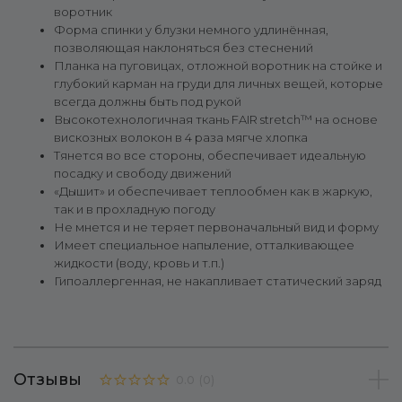
воротник
Форма спинки у блузки немного удлинённая,
позволяющая наклоняться без стеснений
Планка на пуговицах, отложной воротник на стойке и
глубокий карман на груди для личных вещей, которые
всегда должны быть под рукой
Высокотехнологичная ткань FAIR stretch™ на основе
вискозных волокон в 4 раза мягче хлопка
Тянется во все стороны, обеспечивает идеальную
посадку и свободу движений
«Дышит» и обеспечивает теплообмен как в жаркую,
так и в прохладную погоду
Не мнется и не теряет первоначальный вид и форму
Имеет специальное напыление, отталкивающее
жидкости (воду, кровь и т.п.)
Гипоаллергенная, не накапливает статический заряд
Отзывы
0.0
(
0
)