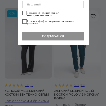
Я согласен(-на) с
политикой
-20%
-20%
конфиденциальности
Я согласен(-на) на получение рекламных
рассылок
ПОДПИСАТЬСЯ
Читать политику конфиденциальности
5.0
(
11
)
5.0
(
19
)
подробнее
ЖЕНСКИЙ МЕДИЦИНСКИЙ
ЖЕНСКИЙ МЕДИЦИНСКИЙ
КОСТЮМ ZEN ТЕМНО-СЕРЫЙ
КОСТЮМ POLO V.2 МОРСКАЯ
ВОЛНА
Топ с запахом и брюками
Топ-поло и брюки
"Клеш"