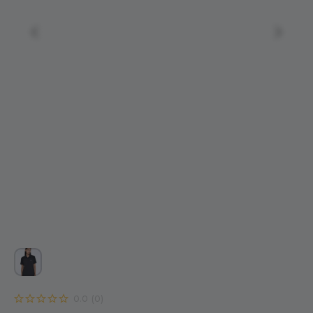
0.0
(
0
)