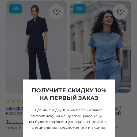
-20%
-20%
ПОЛУЧИТЕ СКИДКУ 10%
НА ПЕРВЫЙ ЗАКАЗ
5.0
(
7
)
5.0
(
6
)
ЖЕНСКИЙ МЕДИЦИНСКИЙ
ЖЕНСКИЙ МЕДИЦИНСКИЙ
Дарим скидку 10% на первый заказ
КОСТЮМ ZEN ТЕМНО-СИНИЙ
КОСТЮМ DROP ГОЛУБОЙ
за подписку на нашу email-рассылку —
Топ с запахом и брюками
Топ со спущенными
вы будете первыми узнавать о новинках,
специальных предложениях и акциях.
"Клеш"
плечами и зауженные
брюки