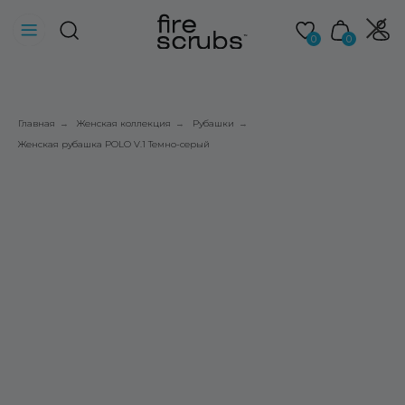
0
0
Главная
Женская коллекция
Рубашки
→
→
→
Женская рубашка POLO V.1 Темно-серый