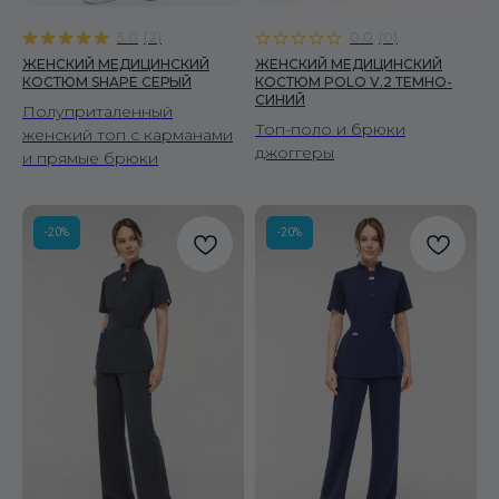
Вопросы и ответы
5.0
(
2
)
0.0
(
0
)
Отзывы
ЖЕНСКИЙ МЕДИЦИНСКИЙ
ЖЕНСКИЙ МЕДИЦИНСКИЙ
Корпоративные заказы
КОСТЮМ SHAPE СЕРЫЙ
КОСТЮМ POLO V.2 ТЕМНО-
Оптовым покупателям
СИНИЙ
Полуприталенный
Топ-поло и брюки
женский топ с карманами
ДОКУМЕНТЫ
джоггеры
и прямые брюки
Публичная оферта
Политика конфиденциальности
-20%
-20%
Политика использования cookies
Политика обработки данных
ООО "СТАРК"
ИНН 7706438938
Принимаем к оплате
© 2026 Fire Scrubs.
Все права защищены