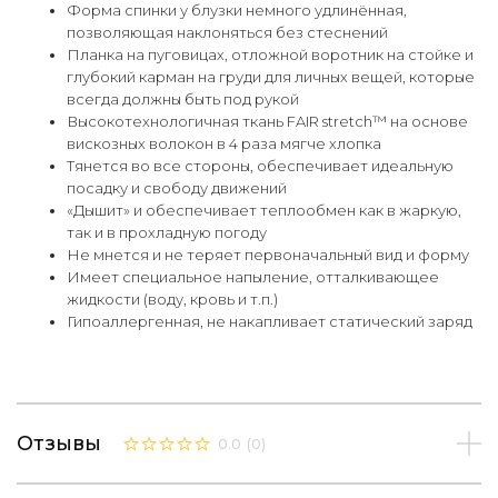
Форма спинки у блузки немного удлинённая,
позволяющая наклоняться без стеснений
Планка на пуговицах, отложной воротник на стойке и
глубокий карман на груди для личных вещей, которые
всегда должны быть под рукой
Высокотехнологичная ткань FAIR stretch™ на основе
вискозных волокон в 4 раза мягче хлопка
Тянется во все стороны, обеспечивает идеальную
посадку и свободу движений
«Дышит» и обеспечивает теплообмен как в жаркую,
так и в прохладную погоду
Не мнется и не теряет первоначальный вид и форму
Имеет специальное напыление, отталкивающее
жидкости (воду, кровь и т.п.)
Гипоаллергенная, не накапливает статический заряд
Отзывы
0.0
(
0
)