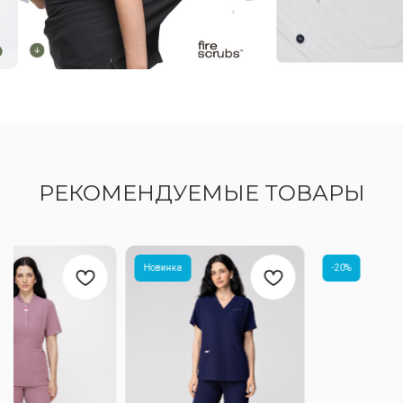
КОРНЕР FIRE SCRUBS
Москва, ул. Автозаводская, 18, 2 этаж
ТРЦ Ривьера, Универмаг «Телеграф»
hi@firescrubs.ru
РЕКОМЕНДУЕМЫЕ ТОВАРЫ
ПОЛУЧИТЕ СКИДКУ 10% НА ПЕРВЫЙ ЗАКАЗ
ПОЛУЧИТЕ СКИДКУ 10%
Новинка
-20%
НА ПЕРВЫЙ ЗАКАЗ
Я согласен(-на) с политикой конфиденциальности
Дарим скидку 10% на первый заказ
Я согласен(-на) на получение рекламных рассылок
за подписку на нашу email-рассылку —
вы будете первыми узнавать о новинках,
специальных предложениях и акциях.
ПОДПИСАТЬСЯ