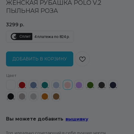
ЖЕНСКАЯ РУБАШКА POLO V.2
ПЫЛЬНАЯ РОЗА
3299
р.
Сплит
4 платежа по 824 р.
ДОБАВИТЬ В КОРЗИНУ
Цвет
⬤
⬤
⬤
⬤
⬤
⬤
⬤
⬤
⬤
⬤
⬤
⬤
⬤
⬤
⬤
Вы можете добавить
вышивку
Топ, идеально сочетающий в себе лучшие черты