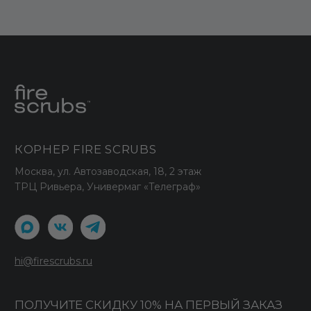
Отзывы
Корпоративные заказы
Оптовым покупателям
ДОКУМЕНТЫ
Публичная оферта
Политика конфиденциальности
Политика использования cookies
Политика обработки данных
ООО "СТАРК"
ИНН 7706438938
Принимаем к оплате
© 2026 Fire Scrubs.
Все права защищены
Сделано в FIRSTOV