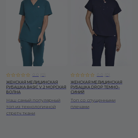
Рубашки
Брюки
Халаты
ЖЕНЩИНАМ
Костюмы
Читать политику конфиденциальности
Рубашки
подробнее
Брюки
Халаты
0.0
(
0
)
0.0
(
0
)
ПОКУПАТЕЛЯМ
ЖЕНСКАЯ МЕДИЦИНСКАЯ
ЖЕНСКАЯ МЕДИЦИНСКАЯ
РУБАШКА BASIC V.2 МОРСКАЯ
РУБАШКА DROP ТЕМНО-
О бренде
ВОЛНА
СИНИЙ
Уход за изделиями
Наш самый популярный
Топ со спущенными
Инициативы FS
топ из технологичной
плечами
Сертификаты
стретч ткани
Доставка и оплата
Условия возврата
Вопросы и ответы