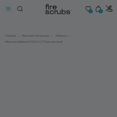
0
0
Главная
Женская коллекция
Рубашки
→
→
→
Женская рубашка POLO V.2 Пыльная роза