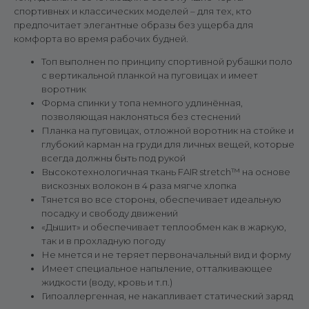
спортивных и классических моделей – для тех, кто
предпочитает элегантные образы без ущерба для
комфорта во время рабочих будней.
Топ выполнен по принципу спортивной рубашки поло
с вертикальной планкой на пуговицах и имеет
воротник
Форма спинки у топа немного удлинённая,
позволяющая наклоняться без стеснений
Планка на пуговицах, отложной воротник на стойке и
глубокий карман на груди для личных вещей, которые
всегда должны быть под рукой
Высокотехнологичная ткань FAIR stretch™ на основе
вискозных волокон в 4 раза мягче хлопка
Тянется во все стороны, обеспечивает идеальную
посадку и свободу движений
«Дышит» и обеспечивает теплообмен как в жаркую,
так и в прохладную погоду
Не мнется и не теряет первоначальный вид и форму
Имеет специальное напыление, отталкивающее
жидкости (воду, кровь и т.п.)
Гипоаллергенная, не накапливает статический заряд